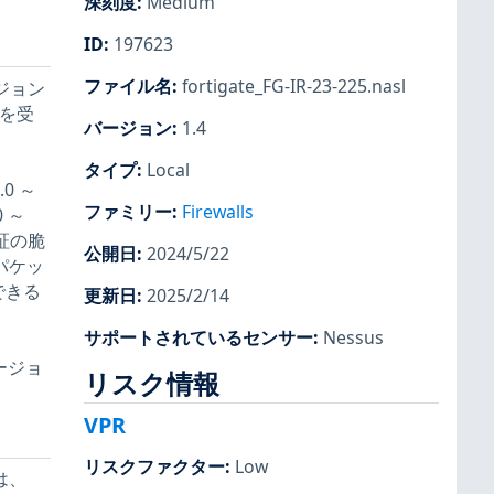
深刻度
:
Medium
ID
:
197623
ファイル名
:
fortigate_FG-IR-23-225.nasl
ジョン
響を受
バージョン
:
1.4
タイプ
:
Local
.0 ～
ファミリー
:
Firewalls
0 ～
検証の脆
公開日
:
2024/5/22
パケッ
できる
更新日
:
2025/2/14
サポートされているセンサー
:
Nessus
ージョ
リスク情報
VPR
リスクファクター
:
Low
は、