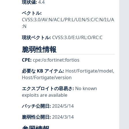
現状値
:
4.4
ベクトル
:
CVSS:3.0/AV:N/AC:L/PR:L/UI:N/S:C/C:N/I:L/A
:N
現状ベクトル
:
CVSS:3.0/E:U/RL:O/RC:C
脆弱性情報
CPE
:
cpe:/o:fortinet:fortios
必要な KB アイテム
:
Host/Fortigate/model
,
Host/Fortigate/version
エクスプロイトの容易さ
:
No known
exploits are available
パッチ公開日
:
2024/5/14
脆弱性公開日
:
2024/3/14
参照情報