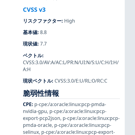
CVSS v3
リスクファクター
:
High
基本値
:
8.8
現状値
:
7.7
ベクトル
:
CVSS:3.0/AV:A/AC:L/PR:N/UI:N/S:U/C:H/I:H/
A:H
現状ベクトル
:
CVSS:3.0/E:U/RL:O/RC:C
脆弱性情報
CPE
:
p-cpe:/a:oracle:linux:pcp-pmda-
nvidia-gpu
,
p-cpe:/a:oracle:linux:pcp-
export-pcp2json
,
p-cpe:/a:oracle:linux:pcp-
pmda-oracle
,
p-cpe:/a:oracle:linux:pcp-
selinux
,
p-cpe:/a:oracle:linux:pcp-export-