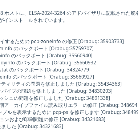
nux 8 ホストに、ELSA-2024-3264 のアドバイザリに記載された
がインストールされています。
るための pcp-zoneinfo の修正 [Orabug: 35903733]
eminfo のバックポート [Orabug:35759707]
abinfo のバックポート [Orabug: 35560940]
ddyinfo のバックポート [Orabug: 35660932]
tstat のバックポート [Orabug: 34324779]
neinfo のバックポート [Orabug: 35660927]
 ユーティリティの問題を修正しました [Orabug: 35434363]
破損したパイプの問題を修正しました [Orabug: 34830203]
iy クラッシュの問題を修正しました [Orabug: 34891338]
tiy の初期アーカイブファイル読み取りエラーの修正 [Orabug: 3486945
ルを表示するために pcp-ps を修正します [Orabug: 348499
o オプションおよび印刷問題の修正 [Orabug: 34321683]
れました [Orabug: 34321683]