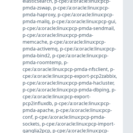
elasticsearch
,
p-cpe:/a:oracle:linux:pcp-
pmda-zswap
,
p-cpe:/a:oracle:linux:pcp-
pmda-haproxy
,
p-cpe:/a:oracle:linux:pcp-
pmda-mailq
,
p-cpe:/a:oracle:linux:pcp-gui
,
p-cpe:/a:oracle:linux:pcp-pmda-sendmail
,
p-cpe:/a:oracle:linux:pcp-pmda-
memcache
,
p-cpe:/a:oracle:linux:pcp-
pmda-activemq
,
p-cpe:/a:oracle:linux:pcp-
pmda-bind2
,
p-cpe:/a:oracle:linux:pcp-
pmda-roomtemp
,
p-
cpe:/a:oracle:linux:pcp-pmda-nfsclient
,
p-
cpe:/a:oracle:linux:pcp-export-pcp2zabbix
,
p-cpe:/a:oracle:linux:pcp-pmda-hacluster
,
p-cpe:/a:oracle:linux:pcp-pmda-dbping
,
p-
cpe:/a:oracle:linux:pcp-export-
pcp2influxdb
,
p-cpe:/a:oracle:linux:pcp-
pmda-apache
,
p-cpe:/a:oracle:linux:pcp-
conf
,
p-cpe:/a:oracle:linux:pcp-pmda-
sockets
,
p-cpe:/a:oracle:linux:pcp-import-
ganglia2pcp
,
p-cpe:/a:oracle:linux:pcp-