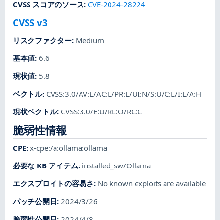
CVSS スコアのソース
:
CVE-2024-28224
CVSS v3
リスクファクター
:
Medium
基本値
:
6.6
現状値
:
5.8
ベクトル
:
CVSS:3.0/AV:L/AC:L/PR:L/UI:N/S:U/C:L/I:L/A:H
現状ベクトル
:
CVSS:3.0/E:U/RL:O/RC:C
脆弱性情報
CPE
:
x-cpe:/a:ollama:ollama
必要な KB アイテム
:
installed_sw/Ollama
エクスプロイトの容易さ
:
No known exploits are available
パッチ公開日
:
2024/3/26
脆弱性公開日
:
2024/4/8