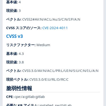
基本値
:
4
現状値
:
3
ベクトル
:
CVSS2#AV:N/AC:L/Au:S/C:N/I:P/A:N
CVSS スコアのソース
:
CVE-2024-4011
CVSS v3
リスクファクター
:
Medium
基本値
:
4.3
現状値
:
3.8
ベクトル
:
CVSS:3.0/AV:N/AC:L/PR:L/UI:N/S:U/C:N/I:L/A:N
現状ベクトル
:
CVSS:3.0/E:U/RL:O/RC:C
脆弱性情報
CPE
:
cpe:/a:gitlab:gitlab
必要な KB アイテム
:
installed_sw/GitLab