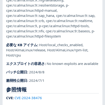
cpe:/o:alma:linux:9::highavailability
,
cpe:/o:alma:linux:9::resilientstorage
,
p-
cpe:/a:alma:linux:httpd-manual
,
cpe:/o:alma:linux:9::sap_hana
,
cpe:/o:alma:linux:9::sap
,
cpe:/o:alma:linux:9::crb
,
cpe:/o:alma:linux:9::realtime
,
cpe:/o:alma:linux:9
,
p-cpe:/a:alma:linux:httpd-tools
,
cpe:/o:alma:linux:9::nfv
,
cpe:/o:alma:linux:9::baseos
,
p-
cpe:/a:alma:linux:httpd-filesystem
必要な KB アイテム
:
Host/local_checks_enabled
,
Host/AlmaLinux/release
,
Host/AlmaLinux/rpm-list
,
Host/cpu
エクスプロイトの容易さ
:
No known exploits are available
パッチ公開日
:
2024/8/8
脆弱性公開日
:
2024/7/1
参照情報
CVE
:
CVE-2024-38476