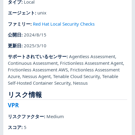
タイプ
:
Local
エージェント
:
unix
ファミリー
:
Red Hat Local Security Checks
公開日
:
2024/8/15
更新日
:
2025/3/10
サポートされているセンサー
:
Agentless Assessment
,
Continuous Assessment
,
Frictionless Assessment Agent
,
Frictionless Assessment AWS
,
Frictionless Assessment
Azure
,
Nessus Agent
,
Tenable Cloud Security
,
Tenable
Self-Hosted Container Security
,
Nessus
リスク情報
VPR
リスクファクター
:
Medium
スコア
:
5