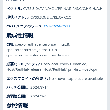
ベクトル
:
CVSS:3.0/AV:N/AC:L/PR:N/UI:R/S:C/C:H/I:H/A:H
現状ベクトル
:
CVSS:3.0/E:U/RL:O/RC:C
CVSS スコアのソース
:
CVE-2024-7519
脆弱性情報
CPE
:
cpe:/o:redhat:enterprise_linux:8
,
cpe:/o:redhat:rhel_eus:8.10
,
p-
cpe:/a:redhat:enterprise_linux:firefox
必要な KB アイテム
:
Host/local_checks_enabled
,
Host/RedHat/release
,
Host/RedHat/rpm-list
,
Host/cpu
エクスプロイトの容易さ
:
No known exploits are available
パッチ公開日
:
2024/8/14
脆弱性公開日
:
2024/8/6
参照情報