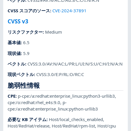
ベクトル
:
CVSS2#AV:N/AC:L/Au:S/C:C/I:N/A:N
CVSS スコアのソース
:
CVE-2024-37891
CVSS v3
リスクファクター
:
Medium
基本値
:
6.5
現状値
:
5.9
ベクトル
:
CVSS:3.0/AV:N/AC:L/PR:L/UI:N/S:U/C:H/I:N/A:N
現状ベクトル
:
CVSS:3.0/E:P/RL:O/RC:C
脆弱性情報
CPE
:
p-cpe:/a:redhat:enterprise_linux:python3-urllib3
,
cpe:/o:redhat:rhel_e4s:9.0
,
p-
cpe:/a:redhat:enterprise_linux:python-urllib3
必要な KB アイテム
:
Host/local_checks_enabled
,
Host/RedHat/release
,
Host/RedHat/rpm-list
,
Host/cpu