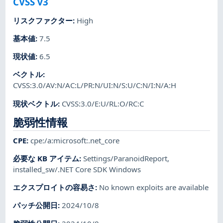
CVSS v3
リスクファクター
:
High
基本値
:
7.5
現状値
:
6.5
ベクトル
:
CVSS:3.0/AV:N/AC:L/PR:N/UI:N/S:U/C:N/I:N/A:H
現状ベクトル
:
CVSS:3.0/E:U/RL:O/RC:C
脆弱性情報
CPE
:
cpe:/a:microsoft:.net_core
必要な KB アイテム
:
Settings/ParanoidReport
,
installed_sw/.NET Core SDK Windows
エクスプロイトの容易さ
:
No known exploits are available
パッチ公開日
:
2024/10/8