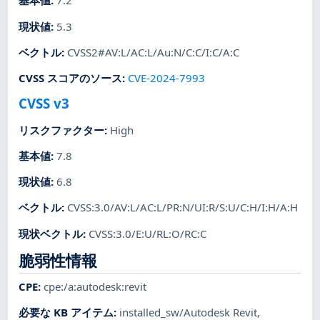
基本値
:
7.2
現状値
:
5.3
ベクトル
:
CVSS2#AV:L/AC:L/Au:N/C:C/I:C/A:C
CVSS スコアのソース
:
CVE-2024-7993
CVSS v3
リスクファクター
:
High
基本値
:
7.8
現状値
:
6.8
ベクトル
:
CVSS:3.0/AV:L/AC:L/PR:N/UI:R/S:U/C:H/I:H/A:H
現状ベクトル
:
CVSS:3.0/E:U/RL:O/RC:C
脆弱性情報
CPE
:
cpe:/a:autodesk:revit
必要な KB アイテム
:
installed_sw/Autodesk Revit
,