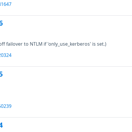
81647
6
off failover to NTLM if 'only_use_kerberos' is set.)
20324
5
50239
4