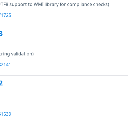
TF8 support to WMI library for compliance checks)
71725
3
tring validation)
82141
2
61539