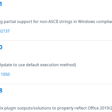
1
g partial support for non-ASCII strings in Windows complia
32137
0
Update to use default execution method)
11050
8
Fix plugin outputs/solutions to properly reflect Office 2019