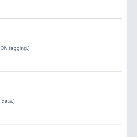
QDN tagging.)
 data.)