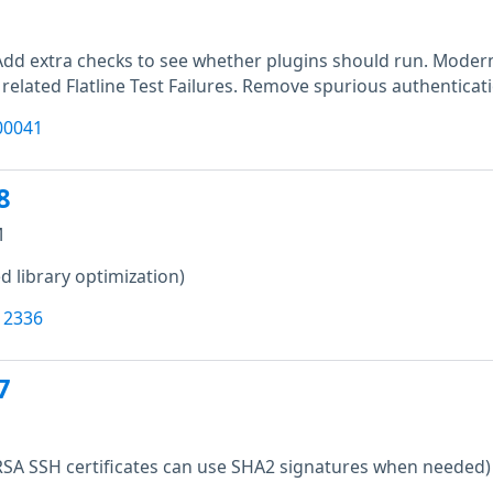
M
Add extra checks to see whether plugins should run. Moderni
 related Flatline Test Failures. Remove spurious authenticat
00041
8
M
d library optimization)
12336
7
RSA SSH certificates can use SHA2 signatures when needed)