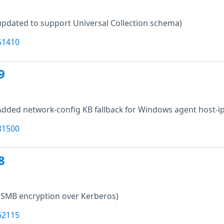
updated to support Universal Collection schema)
51410
9
Added network-config KB fallback for Windows agent host-ip
81500
8
 SMB encryption over Kerberos)
62115