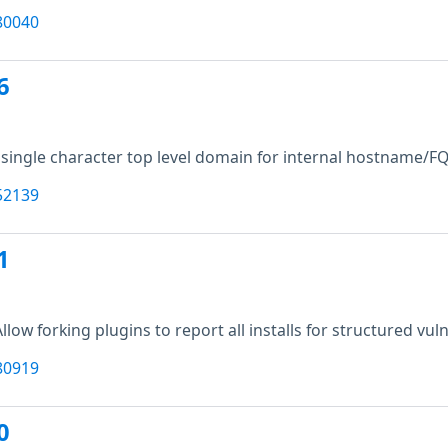
80040
6
 single character top level domain for internal hostname/F
52139
1
Allow forking plugins to report all installs for structured vuln
80919
0