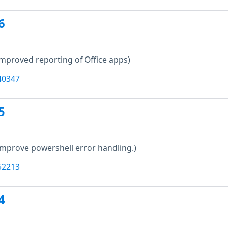
6
improved reporting of Office apps)
40347
5
Improve powershell error handling.)
52213
4