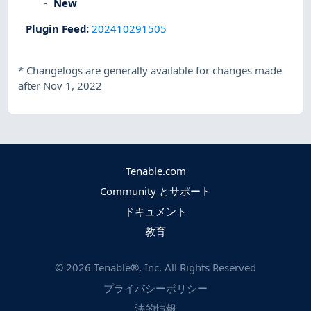
New
Plugin Feed
:
202410291505
*
Changelogs are generally available for changes made
after Nov 1, 2022
Tenable.com
Community とサポート
ドキュメント
教育
©
2026
Tenable®, Inc. All Rights Reserved
プライバシーポリシー
法的情報