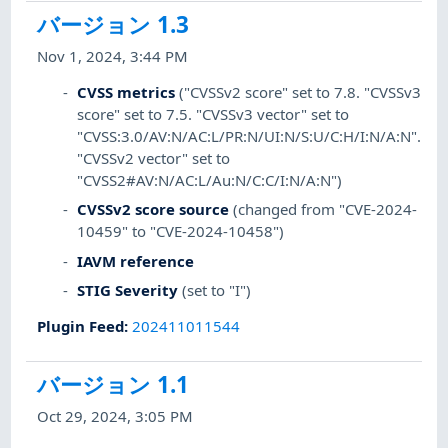
バージョン 1.3
Nov 1, 2024, 3:44 PM
CVSS metrics
("CVSSv2 score" set to 7.8. "CVSSv3
score" set to 7.5. "CVSSv3 vector" set to
"CVSS:3.0/AV:N/AC:L/PR:N/UI:N/S:U/C:H/I:N/A:N".
"CVSSv2 vector" set to
"CVSS2#AV:N/AC:L/Au:N/C:C/I:N/A:N")
CVSSv2 score source
(changed from "CVE-2024-
10459" to "CVE-2024-10458")
IAVM reference
STIG Severity
(set to "I")
Plugin Feed
:
202411011544
バージョン 1.1
Oct 29, 2024, 3:05 PM