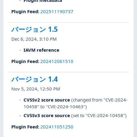
Plugin metadata
Plugin Feed
:
202511190737
バージョン 1.5
Dec 6, 2024, 3:10 PM
IAVM reference
Plugin Feed
:
202412061510
バージョン 1.4
Nov 5, 2024, 12:50 PM
CVSSv2 score source
(changed from "CVE-2024-
10458" to "CVE-2024-10463")
CVSSv3 score source
(set to "CVE-2024-10458")
Plugin Feed
:
202411051250