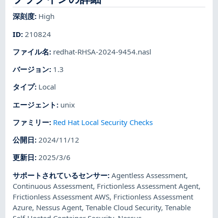
深刻度
:
High
ID
:
210824
ファイル名
:
redhat-RHSA-2024-9454.nasl
バージョン
:
1.3
タイプ
:
Local
エージェント
:
unix
ファミリー
:
Red Hat Local Security Checks
公開日
:
2024/11/12
更新日
:
2025/3/6
サポートされているセンサー
:
Agentless Assessment
,
Continuous Assessment
,
Frictionless Assessment Agent
,
Frictionless Assessment AWS
,
Frictionless Assessment
Azure
,
Nessus Agent
,
Tenable Cloud Security
,
Tenable
Self-Hosted Container Security
,
Nessus