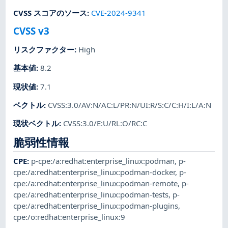
CVSS スコアのソース
:
CVE-2024-9341
CVSS v3
リスクファクター
:
High
基本値
:
8.2
現状値
:
7.1
ベクトル
:
CVSS:3.0/AV:N/AC:L/PR:N/UI:R/S:C/C:H/I:L/A:N
現状ベクトル
:
CVSS:3.0/E:U/RL:O/RC:C
脆弱性情報
CPE
:
p-cpe:/a:redhat:enterprise_linux:podman
,
p-
cpe:/a:redhat:enterprise_linux:podman-docker
,
p-
cpe:/a:redhat:enterprise_linux:podman-remote
,
p-
cpe:/a:redhat:enterprise_linux:podman-tests
,
p-
cpe:/a:redhat:enterprise_linux:podman-plugins
,
cpe:/o:redhat:enterprise_linux:9