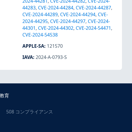
2024-44281
,
CVE-2024-44282
,
CVE-2024-
44283
,
CVE-2024-44284
,
CVE-2024-44287
,
CVE-2024-44289
,
CVE-2024-44294
,
CVE-
2024-44295
,
CVE-2024-44297
,
CVE-2024-
44301
,
CVE-2024-44302
,
CVE-2024-54471
,
CVE-2024-54538
APPLE-SA
:
121570
IAVA
:
2024-A-0793-S
教育
508 コンプライアンス