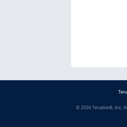
Ten
©
2026
Tenable®, Inc. A