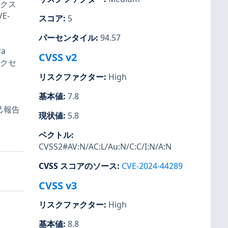
ックス
E-
スコア
:
5
パーセンタイル
:
94.57
a
CVSS v2
アクセ
リスクファクター
:
High
基本値
:
7.8
己報告
現状値
:
5.8
ベクトル
:
CVSS2#AV:N/AC:L/Au:N/C:C/I:N/A:N
CVSS スコアのソース
:
CVE-2024-44289
CVSS v3
リスクファクター
:
High
基本値
:
8.8