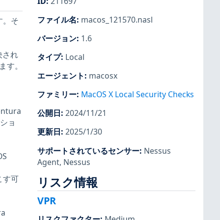
ID
:
211697
ファイル名
:
macos_121570.nasl
ます。そ
バージョン
:
1.6
決され
タイプ
:
Local
ています。
エージェント
:
macosx
ファミリー
:
MacOS X Local Security Checks
tura
公開日
:
2024/11/21
ーショ
更新日
:
2025/1/30
サポートされているセンサー
:
Nessus
S
Agent
,
Nessus
こす可
リスク情報
VPR
a
リスクファクター
:
Medium