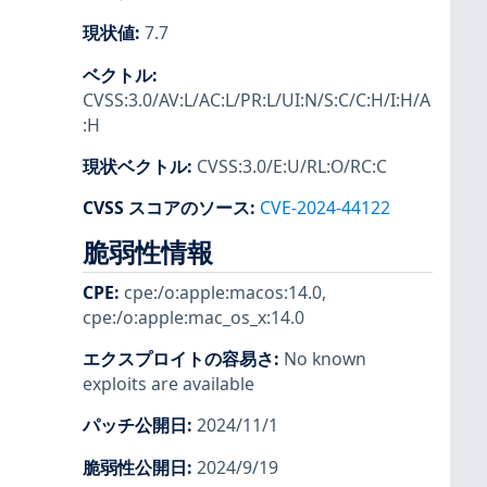
現状値
:
7.7
ベクトル
:
CVSS:3.0/AV:L/AC:L/PR:L/UI:N/S:C/C:H/I:H/A
:H
現状ベクトル
:
CVSS:3.0/E:U/RL:O/RC:C
CVSS スコアのソース
:
CVE-2024-44122
脆弱性情報
CPE
:
cpe:/o:apple:macos:14.0
,
cpe:/o:apple:mac_os_x:14.0
エクスプロイトの容易さ
:
No known
exploits are available
パッチ公開日
:
2024/11/1
脆弱性公開日
:
2024/9/19