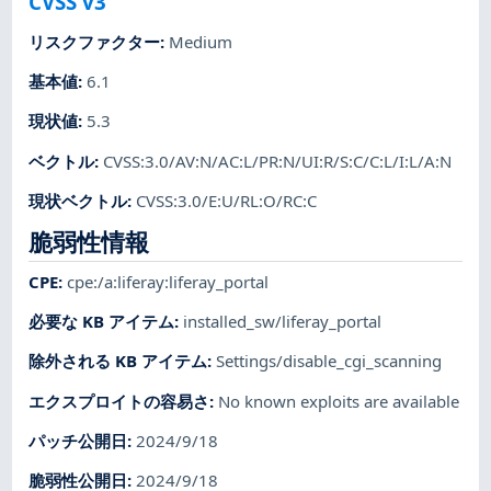
CVSS v3
リスクファクター
:
Medium
基本値
:
6.1
現状値
:
5.3
ベクトル
:
CVSS:3.0/AV:N/AC:L/PR:N/UI:R/S:C/C:L/I:L/A:N
現状ベクトル
:
CVSS:3.0/E:U/RL:O/RC:C
脆弱性情報
CPE
:
cpe:/a:liferay:liferay_portal
必要な KB アイテム
:
installed_sw/liferay_portal
除外される KB アイテム
:
Settings/disable_cgi_scanning
エクスプロイトの容易さ
:
No known exploits are available
パッチ公開日
:
2024/9/18
脆弱性公開日
:
2024/9/18