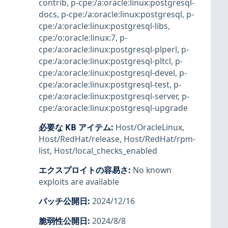
contrib
,
p-cpe:/a:oracle:linux:postgresql-
docs
,
p-cpe:/a:oracle:linux:postgresql
,
p-
cpe:/a:oracle:linux:postgresql-libs
,
cpe:/o:oracle:linux:7
,
p-
cpe:/a:oracle:linux:postgresql-plperl
,
p-
cpe:/a:oracle:linux:postgresql-pltcl
,
p-
cpe:/a:oracle:linux:postgresql-devel
,
p-
cpe:/a:oracle:linux:postgresql-test
,
p-
cpe:/a:oracle:linux:postgresql-server
,
p-
cpe:/a:oracle:linux:postgresql-upgrade
必要な KB アイテム
:
Host/OracleLinux
,
Host/RedHat/release
,
Host/RedHat/rpm-
list
,
Host/local_checks_enabled
エクスプロイトの容易さ
:
No known
exploits are available
パッチ公開日
:
2024/12/16
脆弱性公開日
:
2024/8/8