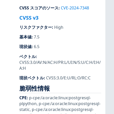
CVSS スコアのソース
:
CVE-2024-7348
CVSS v3
リスクファクター
:
High
基本値
:
7.5
現状値
:
6.5
ベクトル
:
CVSS:3.0/AV:N/AC:H/PR:L/UI:N/S:U/C:H/I:H/
A:H
現状ベクトル
:
CVSS:3.0/E:U/RL:O/RC:C
脆弱性情報
CPE
:
p-cpe:/a:oracle:linux:postgresql-
plpython
,
p-cpe:/a:oracle:linux:postgresql-
static
,
p-cpe:/a:oracle:linux:postgresql-