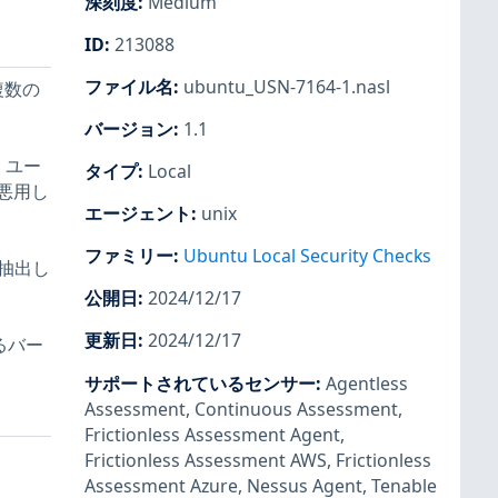
深刻度
:
Medium
ID
:
213088
ファイル名
:
ubuntu_USN-7164-1.nasl
複数の
バージョン
:
1.1
。ユー
タイプ
:
Local
悪用し
エージェント
:
unix
ファミリー
:
Ubuntu Local Security Checks
接抽出し
公開日
:
2024/12/17
更新日
:
2024/12/17
るバー
サポートされているセンサー
:
Agentless
Assessment
,
Continuous Assessment
,
Frictionless Assessment Agent
,
Frictionless Assessment AWS
,
Frictionless
Assessment Azure
,
Nessus Agent
,
Tenable