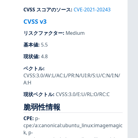
CVSS スコアのソース
:
CVE-2021-20243
CVSS v3
リスクファクター
:
Medium
基本値
:
5.5
現状値
:
4.8
ベクトル
:
CVSS:3.0/AV:L/AC:L/PR:N/UI:R/S:U/C:N/I:N/
A:H
現状ベクトル
:
CVSS:3.0/E:U/RL:O/RC:C
脆弱性情報
CPE
:
p-
cpe:/a:canonical:ubuntu_linux:imagemagic
k
,
p-