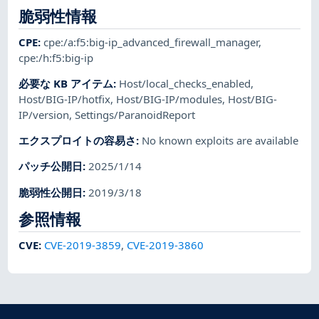
脆弱性情報
CPE
:
cpe:/a:f5:big-ip_advanced_firewall_manager
,
cpe:/h:f5:big-ip
必要な KB アイテム
:
Host/local_checks_enabled
,
Host/BIG-IP/hotfix
,
Host/BIG-IP/modules
,
Host/BIG-
IP/version
,
Settings/ParanoidReport
エクスプロイトの容易さ
:
No known exploits are available
パッチ公開日
:
2025/1/14
脆弱性公開日
:
2019/3/18
参照情報
CVE
:
CVE-2019-3859
,
CVE-2019-3860