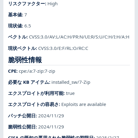
リスクファクター
:
High
基本値
:
7
現状値
:
6.5
ベクトル
:
CVSS:3.0/AV:L/AC:H/PR:N/UI:R/S:U/C:H/I:H/A:H
現状ベクトル
:
CVSS:3.0/E:F/RL:O/RC:C
脆弱性情報
CPE
:
cpe:/a:7-zip:7-zip
必要な KB アイテム
:
installed_sw/7-Zip
エクスプロイトが利用可能
:
true
エクスプロイトの容易さ
:
Exploits are available
パッチ公開日
:
2024/11/29
脆弱性公開日
:
2024/11/29
CISA の既知の悪用された脆弱性の期限日
:
2025/2/27