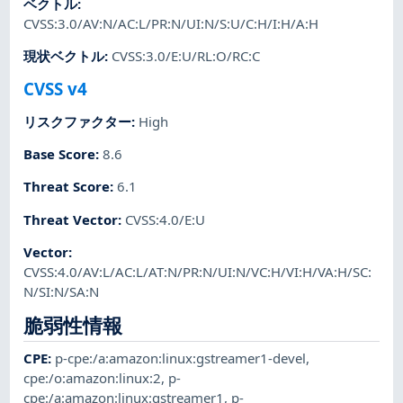
ベクトル
:
CVSS:3.0/AV:N/AC:L/PR:N/UI:N/S:U/C:H/I:H/A:H
現状ベクトル
:
CVSS:3.0/E:U/RL:O/RC:C
CVSS v4
リスクファクター
:
High
Base Score
:
8.6
Threat Score
:
6.1
Threat Vector
:
CVSS:4.0/E:U
Vector
:
CVSS:4.0/AV:L/AC:L/AT:N/PR:N/UI:N/VC:H/VI:H/VA:H/SC:
N/SI:N/SA:N
脆弱性情報
CPE
:
p-cpe:/a:amazon:linux:gstreamer1-devel
,
cpe:/o:amazon:linux:2
,
p-
cpe:/a:amazon:linux:gstreamer1
,
p-