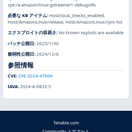
cpe:/a:amazon:linux:gstreamer1-debuginfo
必要な KB アイテム
:
Host/local_checks_enabled
,
Host/AmazonLinux/release
,
Host/AmazonLinux/rpm-list
エクスプロイトの容易さ
:
No known exploits are available
パッチ公開日
:
2025/1/30
脆弱性公開日
:
2024/12/6
参照情報
CVE
:
CVE-2024-47606
IAVA
:
2024-A-0832-S
Tenable.com
Community とサポート