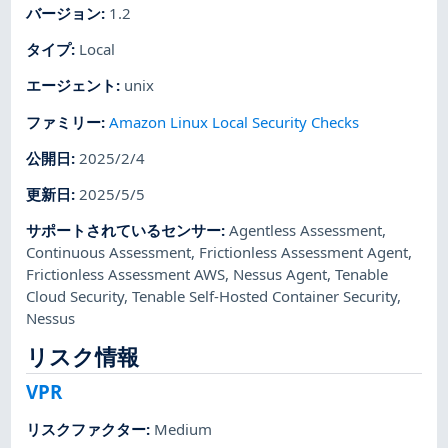
バージョン
:
1.2
タイプ
:
Local
エージェント
:
unix
ファミリー
:
Amazon Linux Local Security Checks
公開日
:
2025/2/4
更新日
:
2025/5/5
サポートされているセンサー
:
Agentless Assessment
,
Continuous Assessment
,
Frictionless Assessment Agent
,
Frictionless Assessment AWS
,
Nessus Agent
,
Tenable
Cloud Security
,
Tenable Self-Hosted Container Security
,
Nessus
リスク情報
VPR
リスクファクター
:
Medium