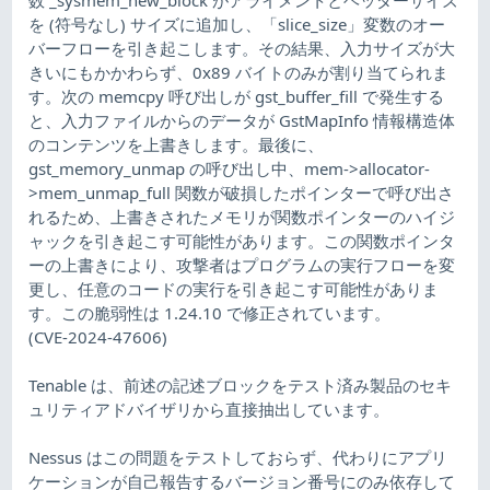
を (符号なし) サイズに追加し、「slice_size」変数のオー
バーフローを引き起こします。その結果、入力サイズが大
きいにもかかわらず、0x89 バイトのみが割り当てられま
す。次の memcpy 呼び出しが gst_buffer_fill で発生する
と、入力ファイルからのデータが GstMapInfo 情報構造体
のコンテンツを上書きします。最後に、
gst_memory_unmap の呼び出し中、mem->allocator-
>mem_unmap_full 関数が破損したポインターで呼び出さ
れるため、上書きされたメモリが関数ポインターのハイジ
ャックを引き起こす可能性があります。この関数ポインタ
ーの上書きにより、攻撃者はプログラムの実行フローを変
更し、任意のコードの実行を引き起こす可能性がありま
す。この脆弱性は 1.24.10 で修正されています。
(CVE-2024-47606)
Tenable は、前述の記述ブロックをテスト済み製品のセキ
ュリティアドバイザリから直接抽出しています。
Nessus はこの問題をテストしておらず、代わりにアプリ
ケーションが自己報告するバージョン番号にのみ依存して