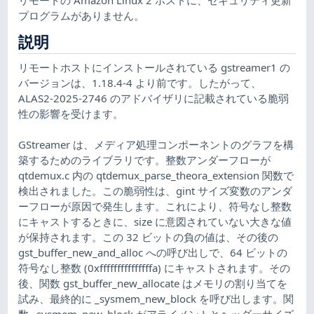
プログラムがありません。
説明
リモートホストにインストールされている gstreamer1 の
バージョンは、1.18.4-4 より前です。したがって、
ALAS2-2025-2746 のアドバイザリに記載されている脆弱
性の影響を受けます。
GStreamer は、メディア処理コンポーネントのグラフを構
築するためのライブラリです。整数アンダーフローが
qtdemux.c 内の qtdemux_parse_theora_extension 関数で
検出されました。この脆弱性は、gint サイズ変数のアンダ
ーフローが原因で発生します。これにより、符号なし整数
にキャストするときに、size に意図されていない大きな値
が保持されます。この 32 ビットの負の値は、その後の
gst_buffer_new_and_alloc への呼び出しで、64 ビットの
符号なし整数 (0xfffffffffffffffa) にキャストされます。その
後、関数 gst_buffer_new_allocate はメモリの割り当てを
試み、最終的に _sysmem_new_block を呼び出します。関
数 _sysmem_new_block がアライメントとヘッダーサイズ