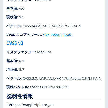
基本値
:
6.6
現状値
:
5.5
ベクトル
:
CVSS2#AV:L/AC:L/Au:N/C:C/I:C/A:N
CVSS スコアのソース
:
CVE-2025-24200
CVSS v3
リスクファクター
:
Medium
基本値
:
6.1
現状値
:
5.7
ベクトル
:
CVSS:3.0/AV:P/AC:L/PR:N/UI:N/S:U/C:H/I:H/A:N
現状ベクトル
:
CVSS:3.0/E:F/RL:O/RC:C
脆弱性情報
CPE
:
cpe:/o:apple:iphone_os