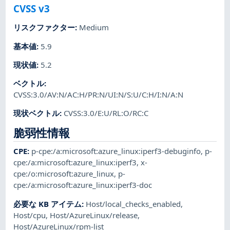
CVSS v3
リスクファクター
:
Medium
基本値
:
5.9
現状値
:
5.2
ベクトル
:
CVSS:3.0/AV:N/AC:H/PR:N/UI:N/S:U/C:H/I:N/A:N
現状ベクトル
:
CVSS:3.0/E:U/RL:O/RC:C
脆弱性情報
CPE
:
p-cpe:/a:microsoft:azure_linux:iperf3-debuginfo
,
p-
cpe:/a:microsoft:azure_linux:iperf3
,
x-
cpe:/o:microsoft:azure_linux
,
p-
cpe:/a:microsoft:azure_linux:iperf3-doc
必要な KB アイテム
:
Host/local_checks_enabled
,
Host/cpu
,
Host/AzureLinux/release
,
Host/AzureLinux/rpm-list