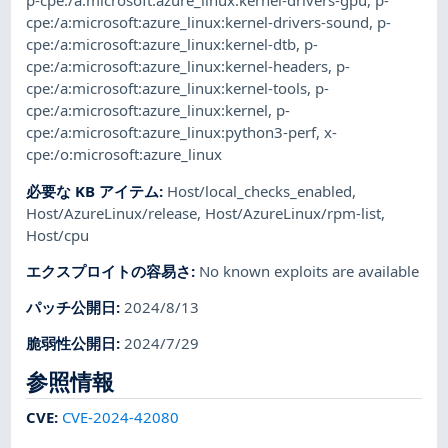
p-cpe:/a:microsoft:azure_linux:kernel-drivers-gpu
,
p-
cpe:/a:microsoft:azure_linux:kernel-drivers-sound
,
p-
cpe:/a:microsoft:azure_linux:kernel-dtb
,
p-
cpe:/a:microsoft:azure_linux:kernel-headers
,
p-
cpe:/a:microsoft:azure_linux:kernel-tools
,
p-
cpe:/a:microsoft:azure_linux:kernel
,
p-
cpe:/a:microsoft:azure_linux:python3-perf
,
x-
cpe:/o:microsoft:azure_linux
必要な KB アイテム
:
Host/local_checks_enabled
,
Host/AzureLinux/release
,
Host/AzureLinux/rpm-list
,
Host/cpu
エクスプロイトの容易さ
:
No known exploits are available
パッチ公開日
:
2024/8/13
脆弱性公開日
:
2024/7/29
参照情報
CVE
:
CVE-2024-42080