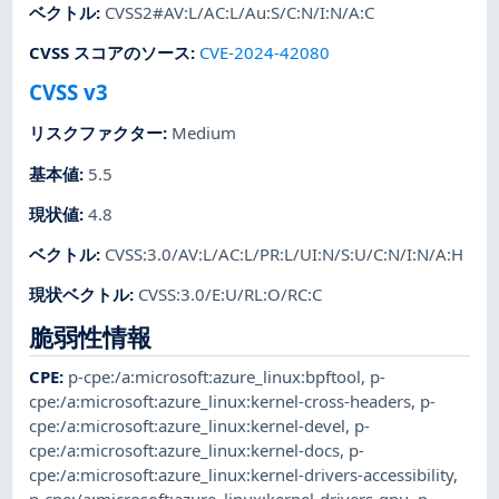
ベクトル
:
CVSS2#AV:L/AC:L/Au:S/C:N/I:N/A:C
CVSS スコアのソース
:
CVE-2024-42080
CVSS v3
リスクファクター
:
Medium
基本値
:
5.5
現状値
:
4.8
ベクトル
:
CVSS:3.0/AV:L/AC:L/PR:L/UI:N/S:U/C:N/I:N/A:H
現状ベクトル
:
CVSS:3.0/E:U/RL:O/RC:C
脆弱性情報
CPE
:
p-cpe:/a:microsoft:azure_linux:bpftool
,
p-
cpe:/a:microsoft:azure_linux:kernel-cross-headers
,
p-
cpe:/a:microsoft:azure_linux:kernel-devel
,
p-
cpe:/a:microsoft:azure_linux:kernel-docs
,
p-
cpe:/a:microsoft:azure_linux:kernel-drivers-accessibility
,