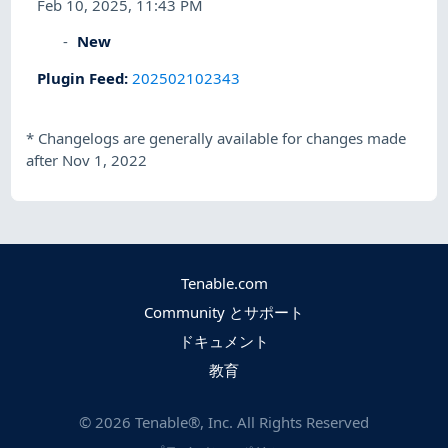
Feb 10, 2025, 11:43 PM
New
Plugin Feed
:
202502102343
*
Changelogs are generally available for changes made
after Nov 1, 2022
Tenable.com
Community とサポート
ドキュメント
教育
©
2026
Tenable®, Inc. All Rights Reserved