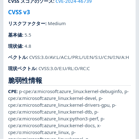
CVSS スコアのソース
:
CVE-2024-46739
CVSS v3
リスクファクター
:
Medium
基本値
:
5.5
現状値
:
4.8
ベクトル
:
CVSS:3.0/AV:L/AC:L/PR:L/UI:N/S:U/C:N/I:N/A:H
現状ベクトル
:
CVSS:3.0/E:U/RL:O/RC:C
脆弱性情報
CPE
:
p-cpe:/a:microsoft:azure_linux:kernel-debuginfo
,
p-
cpe:/a:microsoft:azure_linux:kernel-devel
,
p-
cpe:/a:microsoft:azure_linux:kernel-drivers-gpu
,
p-
cpe:/a:microsoft:azure_linux:kernel-dtb
,
p-
cpe:/a:microsoft:azure_linux:python3-perf
,
p-
cpe:/a:microsoft:azure_linux:kernel-docs
,
x-
cpe:/o:microsoft:azure_linux
,
p-