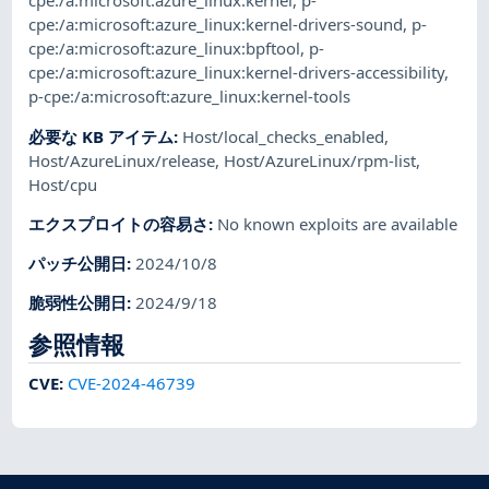
cpe:/a:microsoft:azure_linux:kernel
,
p-
cpe:/a:microsoft:azure_linux:kernel-drivers-sound
,
p-
cpe:/a:microsoft:azure_linux:bpftool
,
p-
cpe:/a:microsoft:azure_linux:kernel-drivers-accessibility
,
p-cpe:/a:microsoft:azure_linux:kernel-tools
必要な KB アイテム
:
Host/local_checks_enabled
,
Host/AzureLinux/release
,
Host/AzureLinux/rpm-list
,
Host/cpu
エクスプロイトの容易さ
:
No known exploits are available
パッチ公開日
:
2024/10/8
脆弱性公開日
:
2024/9/18
参照情報
CVE
:
CVE-2024-46739