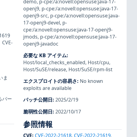
demo
,
p-cpe:/a:novell:opensuse:java-17-
openj9
,
p-cpe:/a:novell:opensuse:java-17-
openj9-src
,
p-cpe:/a:novell:opensuse:java-
17-openj9-devel
,
p-
cpe:/a:novell:opensuse:java-17-openj9-
1619
jmods
,
p-cpe:/a:novell:opensuse:java-17-
、CVE-
openj9-javadoc
必要な KB アイテム
:
Host/local_checks_enabled
,
Host/cpu
,
Host/SuSE/release
,
Host/SuSE/rpm-list
いま
エクスプロイトの容易さ
:
No known
exploits are available
るバー
パッチ公開日
:
2025/2/19
脆弱性公開日
:
2022/10/17
参照情報
CVE
:
CVE-2022-21618
,
CVE-2022-21619
,