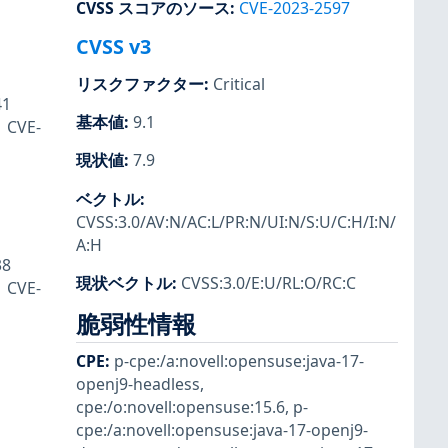
CVSS スコアのソース
:
CVE-2023-2597
CVSS v3
リスクファクター
:
Critical
41
基本値
:
9.1
、CVE-
現状値
:
7.9
ベクトル
:
CVSS:3.0/AV:N/AC:L/PR:N/UI:N/S:U/C:H/I:N/
A:H
38
現状ベクトル
:
CVSS:3.0/E:U/RL:O/RC:C
、CVE-
脆弱性情報
CPE
:
p-cpe:/a:novell:opensuse:java-17-
openj9-headless
,
cpe:/o:novell:opensuse:15.6
,
p-
cpe:/a:novell:opensuse:java-17-openj9-