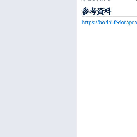
参考資料
https://bodhi.fedorapr