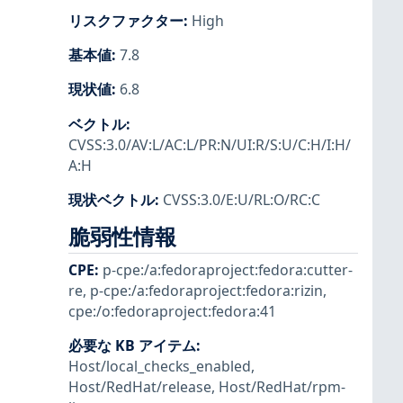
リスクファクター
:
High
基本値
:
7.8
現状値
:
6.8
ベクトル
:
CVSS:3.0/AV:L/AC:L/PR:N/UI:R/S:U/C:H/I:H/
A:H
現状ベクトル
:
CVSS:3.0/E:U/RL:O/RC:C
脆弱性情報
CPE
:
p-cpe:/a:fedoraproject:fedora:cutter-
re
,
p-cpe:/a:fedoraproject:fedora:rizin
,
cpe:/o:fedoraproject:fedora:41
必要な KB アイテム
:
Host/local_checks_enabled
,
Host/RedHat/release
,
Host/RedHat/rpm-