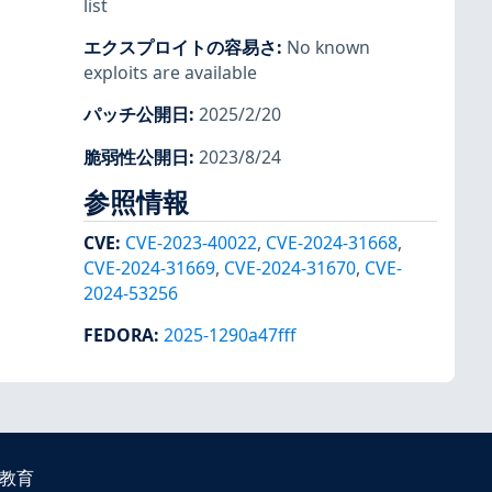
list
エクスプロイトの容易さ
:
No known
exploits are available
パッチ公開日
:
2025/2/20
脆弱性公開日
:
2023/8/24
参照情報
CVE
:
CVE-2023-40022
,
CVE-2024-31668
,
CVE-2024-31669
,
CVE-2024-31670
,
CVE-
2024-53256
FEDORA
:
2025-1290a47fff
教育