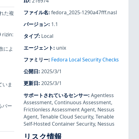
ID
:
216974
ファイル名
:
fedora_2025-1290a47fff.nasl
された複
バージョン
:
1.1
izin:
タイプ
:
Local
エージェント
:
unix
 関数によ
ファミリー
:
Fedora Local Security Checks
公開日
:
2025/3/1
更新日
:
2025/3/1
ていま
サポートされているセンサー
:
Agentless
Assessment
,
Continuous Assessment
,
るバー
Frictionless Assessment Agent
,
Nessus
Agent
,
Tenable Cloud Security
,
Tenable
Self-Hosted Container Security
,
Nessus
リスク情報