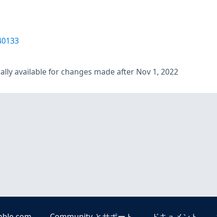
40133
lly available for changes made after Nov 1, 2022
able.com
Community とサポート
ドキュメント