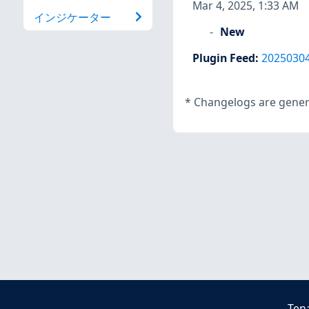
Mar 4, 2025, 1:33 AM
インジケーター
New
Plugin Feed
:
2025030
*
Changelogs are genera
Ten