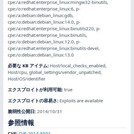
cpe:/a:redhat:enterprise_linux:mingw32-binutils
,
cpe:/o:redhat:enterprise_linux:6
,
p-
cpe:/a:debian:debian_linux:gdb
,
cpe:/o:debian:debian_linux:14.0
,
p-
cpe:/a:redhat:enterprise_linux:binutils220
,
p-
cpe:/a:redhat:enterprise_linux:binutils
,
cpe:/o:debian:debian_linux:12.0
,
p-
cpe:/a:redhat:enterprise_linux:binutils-devel
,
cpe:/o:debian:debian_linux:13.0
必要な KB アイテム
:
Host/local_checks_enabled
,
Host/cpu
,
global_settings/vendor_unpatched
,
Host/OS/identifier
エクスプロイトが利用可能
:
true
エクスプロイトの容易さ
:
Exploits are available
脆弱性公開日
:
2014/10/31
参照情報
CVE
:
CVE-2014-8501