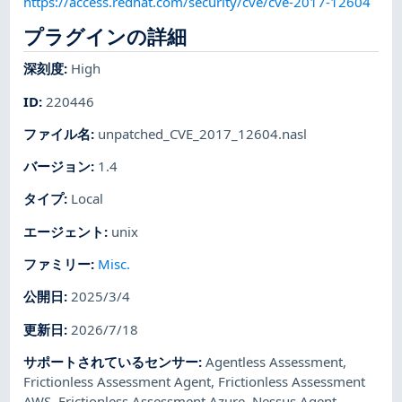
https://access.redhat.com/security/cve/cve-2017-12604
プラグインの詳細
深刻度
:
High
ID
:
220446
ファイル名
:
unpatched_CVE_2017_12604.nasl
バージョン
:
1.4
タイプ
:
Local
エージェント
:
unix
ファミリー
:
Misc.
公開日
:
2025/3/4
更新日
:
2026/7/18
サポートされているセンサー
:
Agentless Assessment
,
Frictionless Assessment Agent
,
Frictionless Assessment
AWS
,
Frictionless Assessment Azure
,
Nessus Agent
,