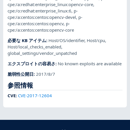
cpe:/a:redhat:enterprise_linux:opencv-core
,
cpe:/o:redhat:enterprise_linux:6
,
p-
cpe:/a:centos:centos:opencv-devel
,
p-
cpe:/a:centos:centos:opencv
,
p-
cpe:/a:centos:centos:opencv-core
必要な KB アイテム
:
Host/OS/identifier
,
Host/cpu
,
Host/local_checks_enabled
,
global_settings/vendor_unpatched
エクスプロイトの容易さ
:
No known exploits are available
脆弱性公開日
:
2017/8/7
参照情報
CVE
:
CVE-2017-12604