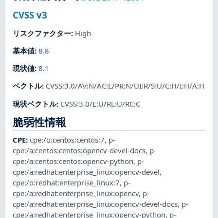
CVSS v3
リスクファクター
:
High
基本値
:
8.8
現状値
:
8.1
ベクトル
:
CVSS:3.0/AV:N/AC:L/PR:N/UI:R/S:U/C:H/I:H/A:H
現状ベクトル
:
CVSS:3.0/E:U/RL:U/RC:C
脆弱性情報
CPE
:
cpe:/o:centos:centos:7
,
p-
cpe:/a:centos:centos:opencv-devel-docs
,
p-
cpe:/a:centos:centos:opencv-python
,
p-
cpe:/a:redhat:enterprise_linux:opencv-devel
,
cpe:/o:redhat:enterprise_linux:7
,
p-
cpe:/a:redhat:enterprise_linux:opencv
,
p-
cpe:/a:redhat:enterprise_linux:opencv-devel-docs
,
p-
cpe:/a:redhat:enterprise_linux:opencv-python
,
p-