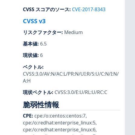
CVSS スコアのソース
:
CVE-2017-8343
CVSS v3
リスクファクター
:
Medium
基本値
:
6.5
現状値
:
6
ベクトル
:
CVSS:3.0/AV:N/AC:L/PR:N/UI:R/S:U/C:N/I:N/
A:H
現状ベクトル
:
CVSS:3.0/E:U/RL:U/RC:C
脆弱性情報
CPE
:
cpe:/o:centos:centos:7
,
cpe:/o:redhat:enterprise_linux:5
,
cpe:/o:redhat:enterprise_linux:6
,