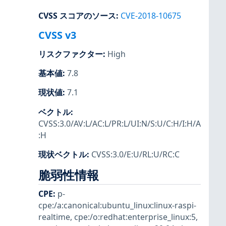
CVSS スコアのソース
:
CVE-2018-10675
CVSS v3
リスクファクター
:
High
基本値
:
7.8
現状値
:
7.1
ベクトル
:
CVSS:3.0/AV:L/AC:L/PR:L/UI:N/S:U/C:H/I:H/A
:H
現状ベクトル
:
CVSS:3.0/E:U/RL:U/RC:C
脆弱性情報
CPE
:
p-
cpe:/a:canonical:ubuntu_linux:linux-raspi-
realtime
,
cpe:/o:redhat:enterprise_linux:5
,