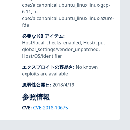
cpe:/a:canonical:ubuntu_linux:linux-gcp-
6.11
,
p-
cpe:/a:canonical:ubuntu_linux:linux-azure-
fde
必要な KB アイテム
:
Host/local_checks_enabled
,
Host/cpu
,
global_settings/vendor_unpatched
,
Host/OS/identifier
エクスプロイトの容易さ
:
No known
exploits are available
脆弱性公開日
:
2018/4/19
参照情報
CVE
:
CVE-2018-10675