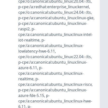
cpe:/o:canonical:ubuntu_linux:20.04:-:lts
,
p-cpe:/a:redhat:enterprise_linux:kernel
,
cpe:/o:canonical:ubuntu_linux:24.04:-:lts
,
p-cpe:/a:canonical:ubuntu_linux:linux-gke
,
p-cpe:/a:canonical:ubuntu_linux:linux-
raspi2
,
p-
cpe:/a:canonical:ubuntu_linux:linux-intel-
iot-realtime
,
p-
cpe:/a:canonical:ubuntu_linux:linux-
lowlatency-hwe-6.11
,
cpe:/o:canonical:ubuntu_linux:22.04:-:lts
,
p-cpe:/a:canonical:ubuntu_linux:linux-
azure-6.11
,
p-
cpe:/a:canonical:ubuntu_linux:linux-
realtime
,
p-
cpe:/a:canonical:ubuntu_linux:linux-riscv
,
p-cpe:/a:canonical:ubuntu_linux:linux-
azure-fde-5.15
,
p-
cpe:/a:canonical:ubuntu_linux:linux-hwe-
6.11
,
p-