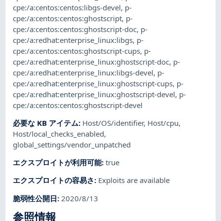
cpe:/a:centos:centos:libgs-devel
,
p-
cpe:/a:centos:centos:ghostscript
,
p-
cpe:/a:centos:centos:ghostscript-doc
,
p-
cpe:/a:redhat:enterprise_linux:libgs
,
p-
cpe:/a:centos:centos:ghostscript-cups
,
p-
cpe:/a:redhat:enterprise_linux:ghostscript-doc
,
p-
cpe:/a:redhat:enterprise_linux:libgs-devel
,
p-
cpe:/a:redhat:enterprise_linux:ghostscript-cups
,
p-
cpe:/a:redhat:enterprise_linux:ghostscript-devel
,
p-
cpe:/a:centos:centos:ghostscript-devel
必要な KB アイテム
:
Host/OS/identifier
,
Host/cpu
,
Host/local_checks_enabled
,
global_settings/vendor_unpatched
エクスプロイトが利用可能
:
true
エクスプロイトの容易さ
:
Exploits are available
脆弱性公開日
:
2020/8/13
参照情報