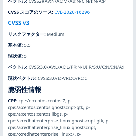
ベクトル
:
CVSS2#AV:N/AC:M/Au:N/C:N/I:N/A:P
CVSS スコアのソース
:
CVE-2020-16296
CVSS v3
リスクファクター
:
Medium
基本値
:
5.5
現状値
:
5
ベクトル
:
CVSS:3.0/AV:L/AC:L/PR:N/UI:R/S:U/C:N/I:N/A:H
現状ベクトル
:
CVSS:3.0/E:P/RL:O/RC:C
脆弱性情報
CPE
:
cpe:/o:centos:centos:7
,
p-
cpe:/a:centos:centos:ghostscript-gtk
,
p-
cpe:/a:centos:centos:libgs
,
p-
cpe:/a:redhat:enterprise_linux:ghostscript-gtk
,
p-
cpe:/a:redhat:enterprise_linux:ghostscript
,
cpe:/o:redhat:enterprise_linux:7
,
p-