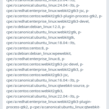
cpe:/o:canonical:ubuntu_linux:24.04:-:lts
,
p-
cpe:/a:redhat:enterprise_linux:webkit2gtk3-jsc
,
p-
cpe:/a:centos:centos:webkit2gtk3-plugin-process-gtk2
,
p-
cpe:/a:redhat:enterprise_linux:webkit2gtk3-devel
,
cpe:/o:debian:debian_linux:12.0
,
p-
cpe:/a:canonical:ubuntu_linux:webkit2gtk
,
p-
cpe:/a:canonical:ubuntu_linux:webkitgtk
,
cpe:/o:canonical:ubuntu_linux:18.04:-:lts
,
cpe:/o:centos:centos:8
,
p-
cpe:/a:debian:debian_linux:wpewebkit
,
cpe:/o:redhat:enterprise_linux:8
,
p-
cpe:/a:centos:centos:webkit2gtk3-jsc-devel
,
p-
cpe:/a:redhat:enterprise_linux:webkit2gtk3
,
p-
cpe:/a:centos:centos:webkit2gtk3-jsc
,
cpe:/o:canonical:ubuntu_linux:16.04:-:lts
,
p-
cpe:/a:canonical:ubuntu_linux:qtwebkit-source
,
p-
cpe:/a:centos:centos:webkit2gtk3
,
cpe:/o:canonical:ubuntu_linux:22.04:-:lts
,
p-
cpe:/a:redhat:enterprise_linux:webkit2gtk3-plugin-
process-gtk2
,
p-cpe:/a:canonical:ubuntu_linux:qtwebkit-