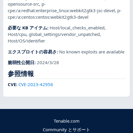
opensource-src
,
p-
cpe:/a:redhat:enterprise_linux:webkit2gtk3-jsc-devel
,
p-
cpe:/a:centos:centos:webkit2gtk3-devel
必要な KB アイテム
:
Host/local_checks_enabled
,
Host/cpu
,
global_settings/vendor_unpatched
,
Host/OS/identifier
エクスプロイトの容易さ
:
No known exploits are available
脆弱性公開日
:
2024/3/28
参照情報
CVE
:
CVE-2023-42956
Tenable.com
Community とサポート