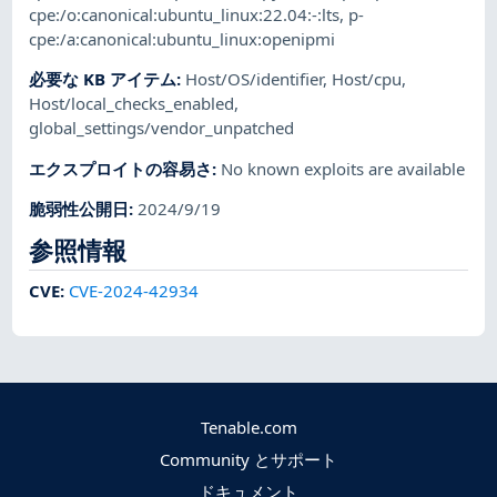
cpe:/o:canonical:ubuntu_linux:22.04:-:lts
,
p-
cpe:/a:canonical:ubuntu_linux:openipmi
必要な KB アイテム
:
Host/OS/identifier
,
Host/cpu
,
Host/local_checks_enabled
,
global_settings/vendor_unpatched
エクスプロイトの容易さ
:
No known exploits are available
脆弱性公開日
:
2024/9/19
参照情報
CVE
:
CVE-2024-42934
Tenable.com
Community とサポート
ドキュメント