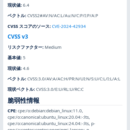
現状値
:
6.4
ベクトル
:
CVSS2#AV:N/AC:L/Au:N/C:P/I:P/A:P
CVSS スコアのソース
:
CVE-2024-42934
CVSS v3
リスクファクター
:
Medium
基本値
:
5
現状値
:
4.6
ベクトル
:
CVSS:3.0/AV:A/AC:H/PR:N/UI:N/S:U/C:L/I:L/A:L
現状ベクトル
:
CVSS:3.0/E:U/RL:U/RC:C
脆弱性情報
CPE
:
cpe:/o:debian:debian_linux:11.0
,
cpe:/o:canonical:ubuntu_linux:20.04:-:lts
,
cpe:/o:canonical:ubuntu_linux:24.04:-:lts
,
p-
cpe:/a:centos:centos:openipmi-lanserv
,
p-