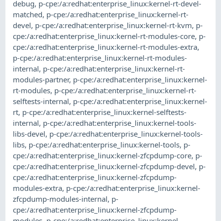
debug
,
p-cpe:/a:redhat:enterprise_linux:kernel-rt-devel-
matched
,
p-cpe:/a:redhat:enterprise_linux:kernel-rt-
devel
,
p-cpe:/a:redhat:enterprise_linux:kernel-rt-kvm
,
p-
cpe:/a:redhat:enterprise_linux:kernel-rt-modules-core
,
p-
cpe:/a:redhat:enterprise_linux:kernel-rt-modules-extra
,
p-cpe:/a:redhat:enterprise_linux:kernel-rt-modules-
internal
,
p-cpe:/a:redhat:enterprise_linux:kernel-rt-
modules-partner
,
p-cpe:/a:redhat:enterprise_linux:kernel-
rt-modules
,
p-cpe:/a:redhat:enterprise_linux:kernel-rt-
selftests-internal
,
p-cpe:/a:redhat:enterprise_linux:kernel-
rt
,
p-cpe:/a:redhat:enterprise_linux:kernel-selftests-
internal
,
p-cpe:/a:redhat:enterprise_linux:kernel-tools-
libs-devel
,
p-cpe:/a:redhat:enterprise_linux:kernel-tools-
libs
,
p-cpe:/a:redhat:enterprise_linux:kernel-tools
,
p-
cpe:/a:redhat:enterprise_linux:kernel-zfcpdump-core
,
p-
cpe:/a:redhat:enterprise_linux:kernel-zfcpdump-devel
,
p-
cpe:/a:redhat:enterprise_linux:kernel-zfcpdump-
modules-extra
,
p-cpe:/a:redhat:enterprise_linux:kernel-
zfcpdump-modules-internal
,
p-
cpe:/a:redhat:enterprise_linux:kernel-zfcpdump-
modules
,
p-cpe:/a:redhat:enterprise_linux:kernel-