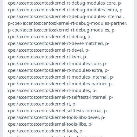
cpe:/a:centos:centos:kernel-rt-debug-modules-core
,
p-
cpe:/a:centos:centos:kernel-rt-debug-modules-extra
,
p-
cpe:/a:centos:centos:kernel-rt-debug-modules-internal
,
p-cpe:/a:centos:centos:kernel-rt-debug-modules-partner
,
p-cpe:/a:centos:centos:kernel-rt-debug-modules
,
p-
cpe:/a:centos:centos:kernel-rt-debug
,
p-
cpe:/a:centos:centos:kernel-rt-devel-matched
,
p-
cpe:/a:centos:centos:kernel-rt-devel
,
p-
cpe:/a:centos:centos:kernel-rt-kvm
,
p-
cpe:/a:centos:centos:kernel-rt-modules-core
,
p-
cpe:/a:centos:centos:kernel-rt-modules-extra
,
p-
cpe:/a:centos:centos:kernel-rt-modules-internal
,
p-
cpe:/a:centos:centos:kernel-rt-modules-partner
,
p-
cpe:/a:centos:centos:kernel-rt-modules
,
p-
cpe:/a:centos:centos:kernel-rt-selftests-internal
,
p-
cpe:/a:centos:centos:kernel-rt
,
p-
cpe:/a:centos:centos:kernel-selftests-internal
,
p-
cpe:/a:centos:centos:kernel-tools-libs-devel
,
p-
cpe:/a:centos:centos:kernel-tools-libs
,
p-
cpe:/a:centos:centos:kernel-tools
,
p-