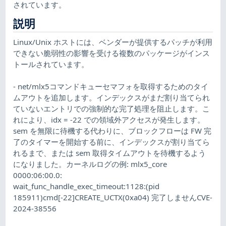
されています。
説明
Linux/Unix ホストには、ベンダーが提供するパッチが利用
できない脆弱性の影響を受ける複数のパッケージがインス
トールされています。
- net/mlx5コマンドキューセマフォを取得するためのタイ
ムアウトを追加します。インデックスがまだ割り当てられ
ていないエントリでの強制的な完了処理を阻止します。こ
れにより、idx = -22 での領域外アクセスが発生します。
sem を無限に待機する代わりに、ブロックフローは FW 完
了のタイマーを開始する前に、インデックスが割り当てら
れるまで、または sem 取得タイムアウトを待機するよう
になりました。カーネルログの例: mlx5_core
0000:06:00.0:
wait_func_handle_exec_timeout:1128:(pid
185911)cmd[-22]CREATE_UCTX(0xa04) 完了しませんCVE-
2024-38556