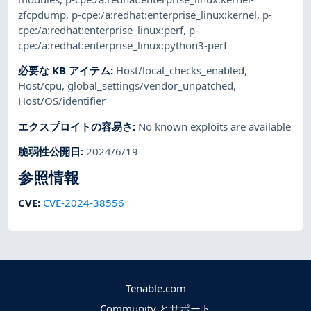
zfcpdump
,
p-cpe:/a:redhat:enterprise_linux:kernel
,
p-
cpe:/a:redhat:enterprise_linux:perf
,
p-
cpe:/a:redhat:enterprise_linux:python3-perf
必要な KB アイテム
:
Host/local_checks_enabled
,
Host/cpu
,
global_settings/vendor_unpatched
,
Host/OS/identifier
エクスプロイトの容易さ
:
No known exploits are available
脆弱性公開日
:
2024/6/19
参照情報
CVE
:
CVE-2024-38556
Tenable.com
Community とサポート