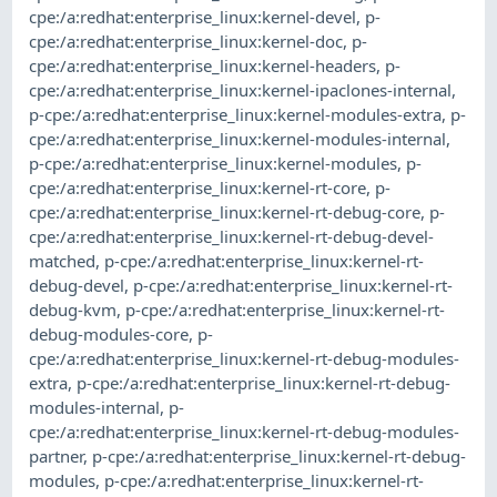
cpe:/a:redhat:enterprise_linux:kernel-devel
,
p-
cpe:/a:redhat:enterprise_linux:kernel-doc
,
p-
cpe:/a:redhat:enterprise_linux:kernel-headers
,
p-
cpe:/a:redhat:enterprise_linux:kernel-ipaclones-internal
,
p-cpe:/a:redhat:enterprise_linux:kernel-modules-extra
,
p-
cpe:/a:redhat:enterprise_linux:kernel-modules-internal
,
p-cpe:/a:redhat:enterprise_linux:kernel-modules
,
p-
cpe:/a:redhat:enterprise_linux:kernel-rt-core
,
p-
cpe:/a:redhat:enterprise_linux:kernel-rt-debug-core
,
p-
cpe:/a:redhat:enterprise_linux:kernel-rt-debug-devel-
matched
,
p-cpe:/a:redhat:enterprise_linux:kernel-rt-
debug-devel
,
p-cpe:/a:redhat:enterprise_linux:kernel-rt-
debug-kvm
,
p-cpe:/a:redhat:enterprise_linux:kernel-rt-
debug-modules-core
,
p-
cpe:/a:redhat:enterprise_linux:kernel-rt-debug-modules-
extra
,
p-cpe:/a:redhat:enterprise_linux:kernel-rt-debug-
modules-internal
,
p-
cpe:/a:redhat:enterprise_linux:kernel-rt-debug-modules-
partner
,
p-cpe:/a:redhat:enterprise_linux:kernel-rt-debug-
modules
,
p-cpe:/a:redhat:enterprise_linux:kernel-rt-