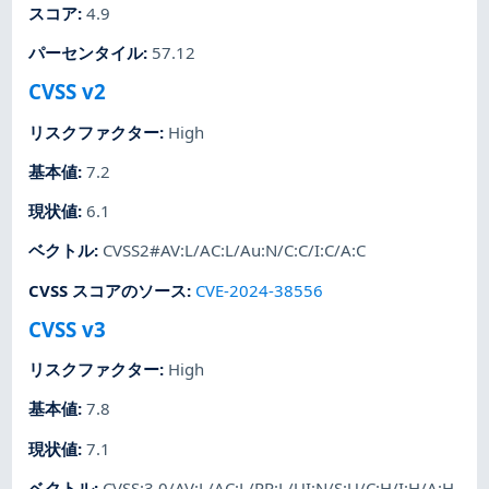
スコア
:
4.9
パーセンタイル
:
57.12
CVSS v2
リスクファクター
:
High
基本値
:
7.2
現状値
:
6.1
ベクトル
:
CVSS2#AV:L/AC:L/Au:N/C:C/I:C/A:C
CVSS スコアのソース
:
CVE-2024-38556
CVSS v3
リスクファクター
:
High
基本値
:
7.8
現状値
:
7.1
ベクトル
:
CVSS:3.0/AV:L/AC:L/PR:L/UI:N/S:U/C:H/I:H/A:H