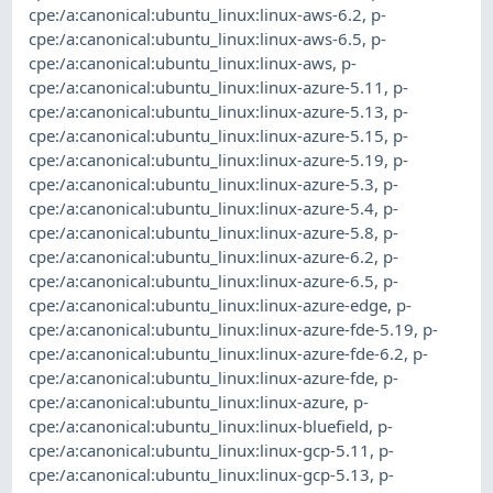
cpe:/a:canonical:ubuntu_linux:linux-aws-6.2
,
p-
cpe:/a:canonical:ubuntu_linux:linux-aws-6.5
,
p-
cpe:/a:canonical:ubuntu_linux:linux-aws
,
p-
cpe:/a:canonical:ubuntu_linux:linux-azure-5.11
,
p-
cpe:/a:canonical:ubuntu_linux:linux-azure-5.13
,
p-
cpe:/a:canonical:ubuntu_linux:linux-azure-5.15
,
p-
cpe:/a:canonical:ubuntu_linux:linux-azure-5.19
,
p-
cpe:/a:canonical:ubuntu_linux:linux-azure-5.3
,
p-
cpe:/a:canonical:ubuntu_linux:linux-azure-5.4
,
p-
cpe:/a:canonical:ubuntu_linux:linux-azure-5.8
,
p-
cpe:/a:canonical:ubuntu_linux:linux-azure-6.2
,
p-
cpe:/a:canonical:ubuntu_linux:linux-azure-6.5
,
p-
cpe:/a:canonical:ubuntu_linux:linux-azure-edge
,
p-
cpe:/a:canonical:ubuntu_linux:linux-azure-fde-5.19
,
p-
cpe:/a:canonical:ubuntu_linux:linux-azure-fde-6.2
,
p-
cpe:/a:canonical:ubuntu_linux:linux-azure-fde
,
p-
cpe:/a:canonical:ubuntu_linux:linux-azure
,
p-
cpe:/a:canonical:ubuntu_linux:linux-bluefield
,
p-
cpe:/a:canonical:ubuntu_linux:linux-gcp-5.11
,
p-
cpe:/a:canonical:ubuntu_linux:linux-gcp-5.13
,
p-