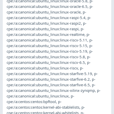
cpe:/a:canonical:ubuntu_linux:linux-oracle-5.8
,
p-
cpe:/a:canonical:ubuntu_linux:linux-oracle-6.5
,
p-
cpe:/a:canonical:ubuntu_linux:linux-oracle
,
p-
cpe:/a:canonical:ubuntu_linux:linux-raspi-5.4
,
p-
cpe:/a:canonical:ubuntu_linux:linux-raspi2
,
p-
cpe:/a:canonical:ubuntu_linux:linux-raspi
,
p-
cpe:/a:canonical:ubuntu_linux:linux-realtime
,
p-
cpe:/a:canonical:ubuntu_linux:linux-riscv-5.11
,
p-
cpe:/a:canonical:ubuntu_linux:linux-riscv-5.15
,
p-
cpe:/a:canonical:ubuntu_linux:linux-riscv-5.19
,
p-
cpe:/a:canonical:ubuntu_linux:linux-riscv-5.8
,
p-
cpe:/a:canonical:ubuntu_linux:linux-riscv-6.5
,
p-
cpe:/a:canonical:ubuntu_linux:linux-riscv
,
p-
cpe:/a:canonical:ubuntu_linux:linux-starfive-5.19
,
p-
cpe:/a:canonical:ubuntu_linux:linux-starfive-6.2
,
p-
cpe:/a:canonical:ubuntu_linux:linux-starfive-6.5
,
p-
cpe:/a:canonical:ubuntu_linux:linux-xilinx-zynqmp
,
p-
cpe:/a:canonical:ubuntu_linux:linux
,
p-
cpe:/a:centos:centos:bpftool
,
p-
cpe:/a:centos:centos:kernel-abi-stablelists
,
p-
cpe:/a:centos:centos:kernel-abi-whitelists
,
p-