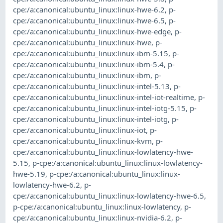
cpe:/a:canonical:ubuntu_linux:linux-hwe-6.2
,
p-
cpe:/a:canonical:ubuntu_linux:linux-hwe-6.5
,
p-
cpe:/a:canonical:ubuntu_linux:linux-hwe-edge
,
p-
cpe:/a:canonical:ubuntu_linux:linux-hwe
,
p-
cpe:/a:canonical:ubuntu_linux:linux-ibm-5.15
,
p-
cpe:/a:canonical:ubuntu_linux:linux-ibm-5.4
,
p-
cpe:/a:canonical:ubuntu_linux:linux-ibm
,
p-
cpe:/a:canonical:ubuntu_linux:linux-intel-5.13
,
p-
cpe:/a:canonical:ubuntu_linux:linux-intel-iot-realtime
,
p-
cpe:/a:canonical:ubuntu_linux:linux-intel-iotg-5.15
,
p-
cpe:/a:canonical:ubuntu_linux:linux-intel-iotg
,
p-
cpe:/a:canonical:ubuntu_linux:linux-iot
,
p-
cpe:/a:canonical:ubuntu_linux:linux-kvm
,
p-
cpe:/a:canonical:ubuntu_linux:linux-lowlatency-hwe-
5.15
,
p-cpe:/a:canonical:ubuntu_linux:linux-lowlatency-
hwe-5.19
,
p-cpe:/a:canonical:ubuntu_linux:linux-
lowlatency-hwe-6.2
,
p-
cpe:/a:canonical:ubuntu_linux:linux-lowlatency-hwe-6.5
,
p-cpe:/a:canonical:ubuntu_linux:linux-lowlatency
,
p-
cpe:/a:canonical:ubuntu_linux:linux-nvidia-6.2
,
p-