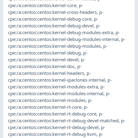
cpe:/a:centos:centos:kernel-core
,
p-
cpe:/a:centos:centos:kernel-cross-headers
,
p-
cpe:/a:centos:centos:kernel-debug-core
,
p-
cpe:/a:centos:centos:kernel-debug-devel
,
p-
cpe:/a:centos:centos:kernel-debug-modules-extra
,
p-
cpe:/a:centos:centos:kernel-debug-modules-internal
,
p-
cpe:/a:centos:centos:kernel-debug-modules
,
p-
cpe:/a:centos:centos:kernel-debug
,
p-
cpe:/a:centos:centos:kernel-devel
,
p-
cpe:/a:centos:centos:kernel-doc
,
p-
cpe:/a:centos:centos:kernel-headers
,
p-
cpe:/a:centos:centos:kernel-ipaclones-internal
,
p-
cpe:/a:centos:centos:kernel-modules-extra
,
p-
cpe:/a:centos:centos:kernel-modules-internal
,
p-
cpe:/a:centos:centos:kernel-modules
,
p-
cpe:/a:centos:centos:kernel-rt-core
,
p-
cpe:/a:centos:centos:kernel-rt-debug-core
,
p-
cpe:/a:centos:centos:kernel-rt-debug-devel-matched
,
p-
cpe:/a:centos:centos:kernel-rt-debug-devel
,
p-
cpe:/a:centos:centos:kernel-rt-debug-kvm
,
p-