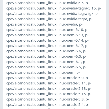
cpe:/a:canonical:ubuntu_linux:linux-nvidia-6.5
,
p-
cpe:/a:canonical:ubuntu_linux:linux-nvidia-tegra-5.15
,
p-
cpe:/a:canonical:ubuntu_linux:linux-nvidia-tegra-igx
,
p-
cpe:/a:canonical:ubuntu_linux:linux-nvidia-tegra
,
p-
cpe:/a:canonical:ubuntu_linux:linux-nvidia
,
p-
cpe:/a:canonical:ubuntu_linux:linux-oem-5.10
,
p-
cpe:/a:canonical:ubuntu_linux:linux-oem-5.13
,
p-
cpe:/a:canonical:ubuntu_linux:linux-oem-5.14
,
p-
cpe:/a:canonical:ubuntu_linux:linux-oem-5.17
,
p-
cpe:/a:canonical:ubuntu_linux:linux-oem-5.6
,
p-
cpe:/a:canonical:ubuntu_linux:linux-oem-6.0
,
p-
cpe:/a:canonical:ubuntu_linux:linux-oem-6.1
,
p-
cpe:/a:canonical:ubuntu_linux:linux-oem-6.5
,
p-
cpe:/a:canonical:ubuntu_linux:linux-oem
,
p-
cpe:/a:canonical:ubuntu_linux:linux-oracle-5.0
,
p-
cpe:/a:canonical:ubuntu_linux:linux-oracle-5.11
,
p-
cpe:/a:canonical:ubuntu_linux:linux-oracle-5.13
,
p-
cpe:/a:canonical:ubuntu_linux:linux-oracle-5.15
,
p-
cpe:/a:canonical:ubuntu_linux:linux-oracle-5.3
,
p-
cpe:/a:canonical:ubuntu_linux:linux-oracle-5.4
,
p-