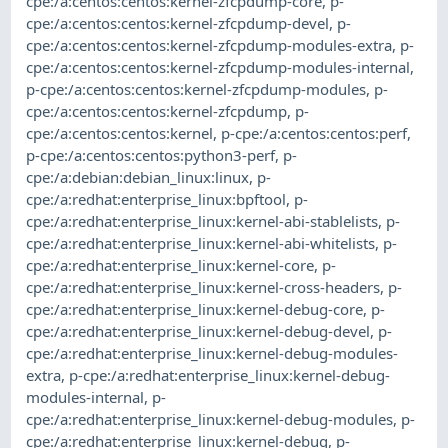
cpe:/a:centos:centos:kernel-zfcpdump-core
,
p-
cpe:/a:centos:centos:kernel-zfcpdump-devel
,
p-
cpe:/a:centos:centos:kernel-zfcpdump-modules-extra
,
p-
cpe:/a:centos:centos:kernel-zfcpdump-modules-internal
,
p-cpe:/a:centos:centos:kernel-zfcpdump-modules
,
p-
cpe:/a:centos:centos:kernel-zfcpdump
,
p-
cpe:/a:centos:centos:kernel
,
p-cpe:/a:centos:centos:perf
,
p-cpe:/a:centos:centos:python3-perf
,
p-
cpe:/a:debian:debian_linux:linux
,
p-
cpe:/a:redhat:enterprise_linux:bpftool
,
p-
cpe:/a:redhat:enterprise_linux:kernel-abi-stablelists
,
p-
cpe:/a:redhat:enterprise_linux:kernel-abi-whitelists
,
p-
cpe:/a:redhat:enterprise_linux:kernel-core
,
p-
cpe:/a:redhat:enterprise_linux:kernel-cross-headers
,
p-
cpe:/a:redhat:enterprise_linux:kernel-debug-core
,
p-
cpe:/a:redhat:enterprise_linux:kernel-debug-devel
,
p-
cpe:/a:redhat:enterprise_linux:kernel-debug-modules-
extra
,
p-cpe:/a:redhat:enterprise_linux:kernel-debug-
modules-internal
,
p-
cpe:/a:redhat:enterprise_linux:kernel-debug-modules
,
p-
cpe:/a:redhat:enterprise_linux:kernel-debug
,
p-