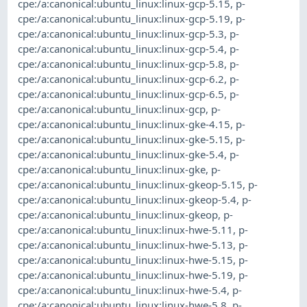
cpe:/a:canonical:ubuntu_linux:linux-gcp-5.15
,
p-
cpe:/a:canonical:ubuntu_linux:linux-gcp-5.19
,
p-
cpe:/a:canonical:ubuntu_linux:linux-gcp-5.3
,
p-
cpe:/a:canonical:ubuntu_linux:linux-gcp-5.4
,
p-
cpe:/a:canonical:ubuntu_linux:linux-gcp-5.8
,
p-
cpe:/a:canonical:ubuntu_linux:linux-gcp-6.2
,
p-
cpe:/a:canonical:ubuntu_linux:linux-gcp-6.5
,
p-
cpe:/a:canonical:ubuntu_linux:linux-gcp
,
p-
cpe:/a:canonical:ubuntu_linux:linux-gke-4.15
,
p-
cpe:/a:canonical:ubuntu_linux:linux-gke-5.15
,
p-
cpe:/a:canonical:ubuntu_linux:linux-gke-5.4
,
p-
cpe:/a:canonical:ubuntu_linux:linux-gke
,
p-
cpe:/a:canonical:ubuntu_linux:linux-gkeop-5.15
,
p-
cpe:/a:canonical:ubuntu_linux:linux-gkeop-5.4
,
p-
cpe:/a:canonical:ubuntu_linux:linux-gkeop
,
p-
cpe:/a:canonical:ubuntu_linux:linux-hwe-5.11
,
p-
cpe:/a:canonical:ubuntu_linux:linux-hwe-5.13
,
p-
cpe:/a:canonical:ubuntu_linux:linux-hwe-5.15
,
p-
cpe:/a:canonical:ubuntu_linux:linux-hwe-5.19
,
p-
cpe:/a:canonical:ubuntu_linux:linux-hwe-5.4
,
p-
cpe:/a:canonical:ubuntu_linux:linux-hwe-5.8
,
p-