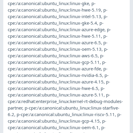
cpe:/a:canonical:ubuntu_linux:linux-gke
,
p-
cpe:/a:canonical:ubuntu_linux:linux-hwe-5.19
,
p-
cpe:/a:canonical:ubuntu_linux:linux-intel-5.13
,
p-
cpe:/a:canonical:ubuntu_linux:linux-gke-5.4
,
p-
cpe:/a:canonical:ubuntu_linux:linux-azure-edge
,
p-
cpe:/a:canonical:ubuntu_linux:linux-hwe-5.11
,
p-
cpe:/a:canonical:ubuntu_linux:linux-azure-6.5
,
p-
cpe:/a:canonical:ubuntu_linux:linux-oem-5.13
,
p-
cpe:/a:canonical:ubuntu_linux:linux-aws-6.5
,
p-
cpe:/a:canonical:ubuntu_linux:linux-gcp-5.11
,
p-
cpe:/a:canonical:ubuntu_linux:linux-azure-fde
,
p-
cpe:/a:canonical:ubuntu_linux:linux-nvidia-6.5
,
p-
cpe:/a:canonical:ubuntu_linux:linux-azure-4.15
,
p-
cpe:/a:canonical:ubuntu_linux:linux-hwe-6.5
,
p-
cpe:/a:canonical:ubuntu_linux:linux-azure-5.11
,
p-
cpe:/a:redhat:enterprise_linux:kernel-rt-debug-modules-
partner
,
p-cpe:/a:canonical:ubuntu_linux:linux-starfive-
6.2
,
p-cpe:/a:canonical:ubuntu_linux:linux-riscv-5.11
,
p-
cpe:/a:canonical:ubuntu_linux:linux-gcp-4.15
,
p-
cpe:/a:canonical:ubuntu_linux:linux-oem-6.1
,
p-