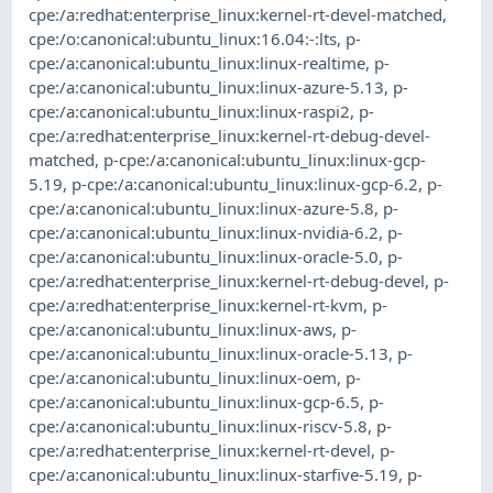
cpe:/a:redhat:enterprise_linux:kernel-rt-devel-matched
,
cpe:/o:canonical:ubuntu_linux:16.04:-:lts
,
p-
cpe:/a:canonical:ubuntu_linux:linux-realtime
,
p-
cpe:/a:canonical:ubuntu_linux:linux-azure-5.13
,
p-
cpe:/a:canonical:ubuntu_linux:linux-raspi2
,
p-
cpe:/a:redhat:enterprise_linux:kernel-rt-debug-devel-
matched
,
p-cpe:/a:canonical:ubuntu_linux:linux-gcp-
5.19
,
p-cpe:/a:canonical:ubuntu_linux:linux-gcp-6.2
,
p-
cpe:/a:canonical:ubuntu_linux:linux-azure-5.8
,
p-
cpe:/a:canonical:ubuntu_linux:linux-nvidia-6.2
,
p-
cpe:/a:canonical:ubuntu_linux:linux-oracle-5.0
,
p-
cpe:/a:redhat:enterprise_linux:kernel-rt-debug-devel
,
p-
cpe:/a:redhat:enterprise_linux:kernel-rt-kvm
,
p-
cpe:/a:canonical:ubuntu_linux:linux-aws
,
p-
cpe:/a:canonical:ubuntu_linux:linux-oracle-5.13
,
p-
cpe:/a:canonical:ubuntu_linux:linux-oem
,
p-
cpe:/a:canonical:ubuntu_linux:linux-gcp-6.5
,
p-
cpe:/a:canonical:ubuntu_linux:linux-riscv-5.8
,
p-
cpe:/a:redhat:enterprise_linux:kernel-rt-devel
,
p-
cpe:/a:canonical:ubuntu_linux:linux-starfive-5.19
,
p-