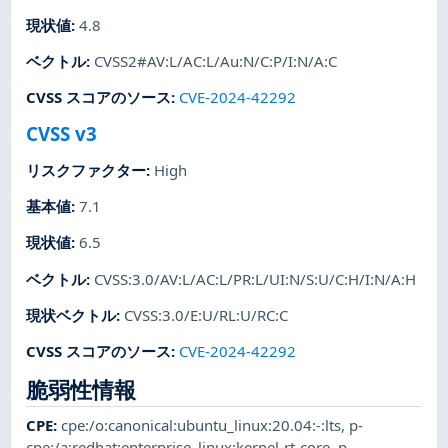
現状値
:
4.8
ベクトル
:
CVSS2#AV:L/AC:L/Au:N/C:P/I:N/A:C
CVSS スコアのソース
:
CVE-2024-42292
CVSS v3
リスクファクター
:
High
基本値
:
7.1
現状値
:
6.5
ベクトル
:
CVSS:3.0/AV:L/AC:L/PR:L/UI:N/S:U/C:H/I:N/A:H
現状ベクトル
:
CVSS:3.0/E:U/RL:U/RC:C
CVSS スコアのソース
:
CVE-2024-42292
脆弱性情報
CPE
:
cpe:/o:canonical:ubuntu_linux:20.04:-:lts
,
p-
cpe:/a:redhat:enterprise_linux:kernel-rt-core
,
p-