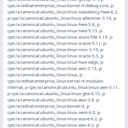
cpe:/a:redhat:enterprise_linux:kernel-rt-debug-core
,
p-
cpe:/a:canonical:ubuntu_linux:linux-lowlatency-hwe-6.2
,
p-cpe:/a:canonical:ubuntu_linux:linux-allwinner-5.19
,
p-
cpe:/a:canonical:ubuntu_linux:linux-hwe-5.8
,
p-
cpe:/a:canonical:ubuntu_linux:linux-hwe-5.13
,
p-
cpe:/a:canonical:ubuntu_linux:linux-azure-fde-5.19
,
p-
cpe:/a:canonical:ubuntu_linux:linux-oracle-5.11
,
p-
cpe:/a:canonical:ubuntu_linux:linux-riscv-5.19
,
p-
cpe:/a:canonical:ubuntu_linux:linux-oracle-5.3
,
p-
cpe:/a:canonical:ubuntu_linux:linux-hwe-edge
,
p-
cpe:/a:canonical:ubuntu_linux:linux-aws-5.13
,
p-
cpe:/a:canonical:ubuntu_linux:linux
,
p-
cpe:/a:redhat:enterprise_linux:kernel-rt-modules-
internal
,
p-cpe:/a:canonical:ubuntu_linux:linux-aws-5.11
,
p-cpe:/a:canonical:ubuntu_linux:linux-gke-4.15
,
p-
cpe:/a:canonical:ubuntu_linux:linux-aws-5.8
,
p-
cpe:/a:redhat:enterprise_linux:kernel-rt
,
p-
cpe:/a:canonical:ubuntu_linux:linux-oem-6.0
,
p-
cpe:/a:canonical:ubuntu_linux:linux-azure-6.2
,
p-
cpe:/a:canonical:ubuntu_linux:linux-aws-6.2
,
p-