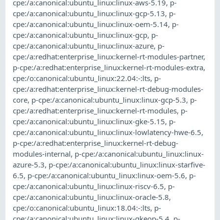
cpe:/a:canonical:ubuntu_linux:linux-aws-5.19
,
p-
cpe:/a:canonical:ubuntu_linux:linux-gcp-5.13
,
p-
cpe:/a:canonical:ubuntu_linux:linux-oem-5.14
,
p-
cpe:/a:canonical:ubuntu_linux:linux-gcp
,
p-
cpe:/a:canonical:ubuntu_linux:linux-azure
,
p-
cpe:/a:redhat:enterprise_linux:kernel-rt-modules-partner
,
p-cpe:/a:redhat:enterprise_linux:kernel-rt-modules-extra
,
cpe:/o:canonical:ubuntu_linux:22.04:-:lts
,
p-
cpe:/a:redhat:enterprise_linux:kernel-rt-debug-modules-
core
,
p-cpe:/a:canonical:ubuntu_linux:linux-gcp-5.3
,
p-
cpe:/a:redhat:enterprise_linux:kernel-rt-modules
,
p-
cpe:/a:canonical:ubuntu_linux:linux-gke-5.15
,
p-
cpe:/a:canonical:ubuntu_linux:linux-lowlatency-hwe-6.5
,
p-cpe:/a:redhat:enterprise_linux:kernel-rt-debug-
modules-internal
,
p-cpe:/a:canonical:ubuntu_linux:linux-
azure-5.3
,
p-cpe:/a:canonical:ubuntu_linux:linux-starfive-
6.5
,
p-cpe:/a:canonical:ubuntu_linux:linux-oem-5.6
,
p-
cpe:/a:canonical:ubuntu_linux:linux-riscv-6.5
,
p-
cpe:/a:canonical:ubuntu_linux:linux-oracle-5.8
,
cpe:/o:canonical:ubuntu_linux:18.04:-:lts
,
p-
cpe:/a:canonical:ubuntu_linux:linux-gkeop-5.4
,
p-