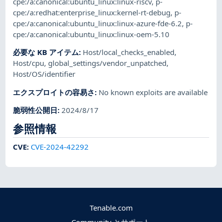
cpe:/a:canonical:ubuntu_linux:linux-riscv
,
p-
cpe:/a:redhat:enterprise_linux:kernel-rt-debug
,
p-
cpe:/a:canonical:ubuntu_linux:linux-azure-fde-6.2
,
p-
cpe:/a:canonical:ubuntu_linux:linux-oem-5.10
必要な KB アイテム
:
Host/local_checks_enabled
,
Host/cpu
,
global_settings/vendor_unpatched
,
Host/OS/identifier
エクスプロイトの容易さ
:
No known exploits are available
脆弱性公開日
:
2024/8/17
参照情報
CVE
:
CVE-2024-42292
Tenable.com