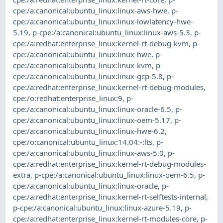
cpe:/a:canonical:ubuntu_linux:linux-aws-hwe
,
p-
cpe:/a:canonical:ubuntu_linux:linux-lowlatency-hwe-
5.19
,
p-cpe:/a:canonical:ubuntu_linux:linux-aws-5.3
,
p-
cpe:/a:redhat:enterprise_linux:kernel-rt-debug-kvm
,
p-
cpe:/a:canonical:ubuntu_linux:linux-hwe
,
p-
cpe:/a:canonical:ubuntu_linux:linux-kvm
,
p-
cpe:/a:canonical:ubuntu_linux:linux-gcp-5.8
,
p-
cpe:/a:redhat:enterprise_linux:kernel-rt-debug-modules
,
cpe:/o:redhat:enterprise_linux:9
,
p-
cpe:/a:canonical:ubuntu_linux:linux-oracle-6.5
,
p-
cpe:/a:canonical:ubuntu_linux:linux-oem-5.17
,
p-
cpe:/a:canonical:ubuntu_linux:linux-hwe-6.2
,
cpe:/o:canonical:ubuntu_linux:14.04:-:lts
,
p-
cpe:/a:canonical:ubuntu_linux:linux-aws-5.0
,
p-
cpe:/a:redhat:enterprise_linux:kernel-rt-debug-modules-
extra
,
p-cpe:/a:canonical:ubuntu_linux:linux-oem-6.5
,
p-
cpe:/a:canonical:ubuntu_linux:linux-oracle
,
p-
cpe:/a:redhat:enterprise_linux:kernel-rt-selftests-internal
,
p-cpe:/a:canonical:ubuntu_linux:linux-azure-5.19
,
p-
cpe:/a:redhat:enterprise_linux:kernel-rt-modules-core
,
p-