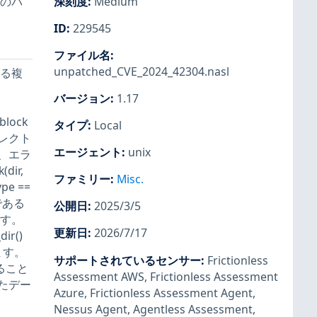
数のパ
深刻度
:
Medium
ID
:
229545
ファイル名
:
unpatched_CVE_2024_42304.nasl
ける複
バージョン
:
1.17
lock
タイプ
:
Local
レクト
エージェント
:
unix
、エラ
dir,
ファミリー
:
Misc.
ype ==
 である
公開日
:
2025/3/5
ます。
更新日
:
2026/7/17
r()
ます。
サポートされているセンサー
:
Frictionless
あること
Assessment AWS
,
Frictionless Assessment
たデー
Azure
,
Frictionless Assessment Agent
,
Nessus Agent
,
Agentless Assessment
,