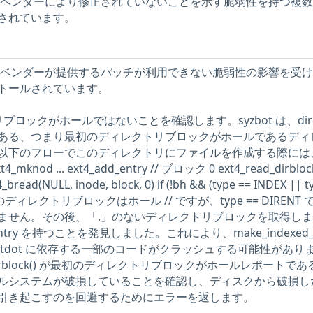
ストには、ベンダーにより修正されていないことを示す脆弱性を持つ複
されています。
ストには、ベンダーが提供するパッチが利用できない脆弱性の影響を受
トールされています。
リブロックがホールではないことを確認します。syzbot は、dirb
ある、つまり最初のディレクトリブロックがホールであるディ
以下のフローでこのディレクトリにファイルを作成する際には
d ... ext4_add_entry // ブロック 0 ext4_read_dirblock(
_bread(NULL, inode, block, 0) if (!bh && (type == INDEX || t
/最初のディレクトリブロックはホール // ですが、type == DIRENT
ません。その後、「.」のないディレクトリブロックを取得し
try を持つことを発見しました。これにより、make_indexed_di
dotdot に依存する一部のコードがクラッシュする可能性があり
_dirblock() が最初のディレクトリブロックがホールレポートで
ルシステムが破損していることを確認し、ディスクから破損し
引き起こすのを回避するためにエラーを返します。