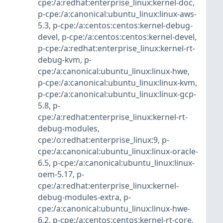
cpe:/a:redhat:enterprise_linux:kernel-doc
,
p-cpe:/a:canonical:ubuntu_linux:linux-aws-
5.3
,
p-cpe:/a:centos:centos:kernel-debug-
devel
,
p-cpe:/a:centos:centos:kernel-devel
,
p-cpe:/a:redhat:enterprise_linux:kernel-rt-
debug-kvm
,
p-
cpe:/a:canonical:ubuntu_linux:linux-hwe
,
p-cpe:/a:canonical:ubuntu_linux:linux-kvm
,
p-cpe:/a:canonical:ubuntu_linux:linux-gcp-
5.8
,
p-
cpe:/a:redhat:enterprise_linux:kernel-rt-
debug-modules
,
cpe:/o:redhat:enterprise_linux:9
,
p-
cpe:/a:canonical:ubuntu_linux:linux-oracle-
6.5
,
p-cpe:/a:canonical:ubuntu_linux:linux-
oem-5.17
,
p-
cpe:/a:redhat:enterprise_linux:kernel-
debug-modules-extra
,
p-
cpe:/a:canonical:ubuntu_linux:linux-hwe-
6.2
,
p-cpe:/a:centos:centos:kernel-rt-core
,