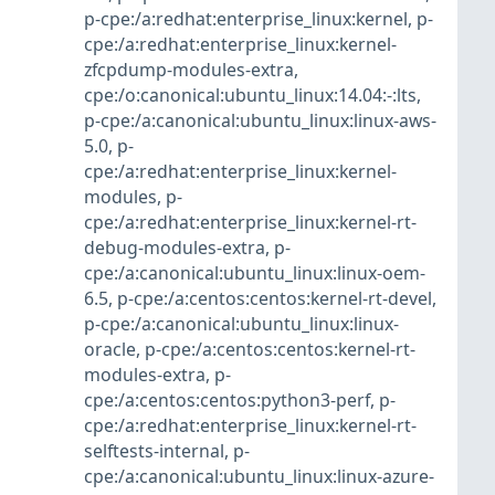
p-cpe:/a:redhat:enterprise_linux:kernel
,
p-
cpe:/a:redhat:enterprise_linux:kernel-
zfcpdump-modules-extra
,
cpe:/o:canonical:ubuntu_linux:14.04:-:lts
,
p-cpe:/a:canonical:ubuntu_linux:linux-aws-
5.0
,
p-
cpe:/a:redhat:enterprise_linux:kernel-
modules
,
p-
cpe:/a:redhat:enterprise_linux:kernel-rt-
debug-modules-extra
,
p-
cpe:/a:canonical:ubuntu_linux:linux-oem-
6.5
,
p-cpe:/a:centos:centos:kernel-rt-devel
,
p-cpe:/a:canonical:ubuntu_linux:linux-
oracle
,
p-cpe:/a:centos:centos:kernel-rt-
modules-extra
,
p-
cpe:/a:centos:centos:python3-perf
,
p-
cpe:/a:redhat:enterprise_linux:kernel-rt-
selftests-internal
,
p-
cpe:/a:canonical:ubuntu_linux:linux-azure-