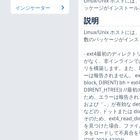
Linux/Unix ホ
ッケージがインストール
インジケーター
説明
Linux/Unix ホ
数のパッケージがインス
- ext4最初のディレクト
がなく、非インラインで
リを構築します。また、
ーは報告されません。 ext4_mkno
block, DIRENT) bh = ext4
DIRENT_HTREE)) /
ため、エラーは報告され
および「..」が有効な den
などの . ドットまたは 
そのため、ext4_read
を見つけた場合、ファイ
タをロードして不具合を