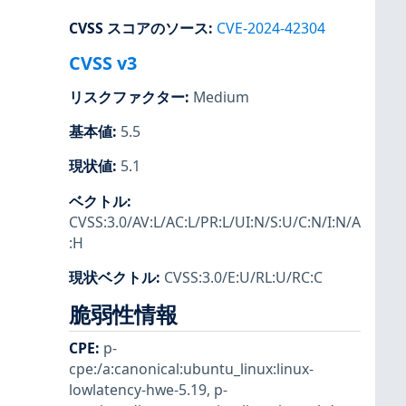
CVSS スコアのソース
:
CVE-2024-42304
CVSS v3
リスクファクター
:
Medium
基本値
:
5.5
現状値
:
5.1
ベクトル
:
CVSS:3.0/AV:L/AC:L/PR:L/UI:N/S:U/C:N/I:N/A
:H
現状ベクトル
:
CVSS:3.0/E:U/RL:U/RC:C
脆弱性情報
CPE
:
p-
cpe:/a:canonical:ubuntu_linux:linux-
lowlatency-hwe-5.19
,
p-