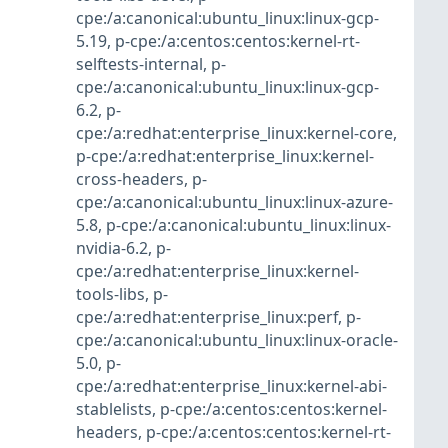
cpe:/a:canonical:ubuntu_linux:linux-gcp-
5.19
,
p-cpe:/a:centos:centos:kernel-rt-
selftests-internal
,
p-
cpe:/a:canonical:ubuntu_linux:linux-gcp-
6.2
,
p-
cpe:/a:redhat:enterprise_linux:kernel-core
,
p-cpe:/a:redhat:enterprise_linux:kernel-
cross-headers
,
p-
cpe:/a:canonical:ubuntu_linux:linux-azure-
5.8
,
p-cpe:/a:canonical:ubuntu_linux:linux-
nvidia-6.2
,
p-
cpe:/a:redhat:enterprise_linux:kernel-
tools-libs
,
p-
cpe:/a:redhat:enterprise_linux:perf
,
p-
cpe:/a:canonical:ubuntu_linux:linux-oracle-
5.0
,
p-
cpe:/a:redhat:enterprise_linux:kernel-abi-
stablelists
,
p-cpe:/a:centos:centos:kernel-
headers
,
p-cpe:/a:centos:centos:kernel-rt-