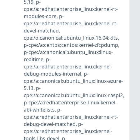
5.19
,
p-
cpe:/a:redhat:enterprise_linux:kernel-rt-
modules-core
,
p-
cpe:/a:redhat:enterprise_linux:kernel-rt-
devel-matched
,
cpe:/o:canonical:ubuntu_linux:16.04:-:lts
,
p-cpe:/a:centos:centos:kernel-zfcpdump
,
p-cpe:/a:canonical:ubuntu_linux:linux-
realtime
,
p-
cpe:/a:redhat:enterprise_linux:kernel-
debug-modules-internal
,
p-
cpe:/a:canonical:ubuntu_linux:linux-azure-
5.13
,
p-
cpe:/a:canonical:ubuntu_linux:linux-raspi2
,
p-cpe:/a:redhat:enterprise_linux:kernel-
abi-whitelists
,
p-
cpe:/a:redhat:enterprise_linux:kernel-rt-
debug-devel-matched
,
p-
cpe:/a:redhat:enterprise_linux:kernel-
tools-libs-devel
,
p-