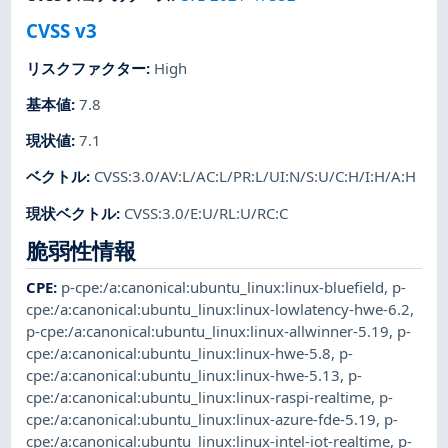
CVSS v3
リスクファクター
:
High
基本値
:
7.8
現状値
:
7.1
ベクトル
:
CVSS:3.0/AV:L/AC:L/PR:L/UI:N/S:U/C:H/I:H/A:H
現状ベクトル
:
CVSS:3.0/E:U/RL:U/RC:C
脆弱性情報
CPE
:
p-cpe:/a:canonical:ubuntu_linux:linux-bluefield
,
p-
cpe:/a:canonical:ubuntu_linux:linux-lowlatency-hwe-6.2
,
p-cpe:/a:canonical:ubuntu_linux:linux-allwinner-5.19
,
p-
cpe:/a:canonical:ubuntu_linux:linux-hwe-5.8
,
p-
cpe:/a:canonical:ubuntu_linux:linux-hwe-5.13
,
p-
cpe:/a:canonical:ubuntu_linux:linux-raspi-realtime
,
p-
cpe:/a:canonical:ubuntu_linux:linux-azure-fde-5.19
,
p-
cpe:/a:canonical:ubuntu_linux:linux-intel-iot-realtime
,
p-