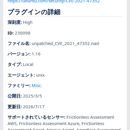
https://ubuntu.com/security/CVE-2021-47352
プラグインの詳細
深刻度
:
High
ID
:
230098
ファイル名
:
unpatched_CVE_2021_47352.nasl
バージョン
:
1.16
タイプ
:
Local
エージェント
:
unix
ファミリー
:
Misc.
公開日
:
2025/3/5
更新日
:
2026/7/17
サポートされているセンサー
:
Frictionless Assessment
AWS
,
Frictionless Assessment Azure
,
Frictionless
Assessment Agent
,
Nessus Agent
,
Agentless Assessment
,