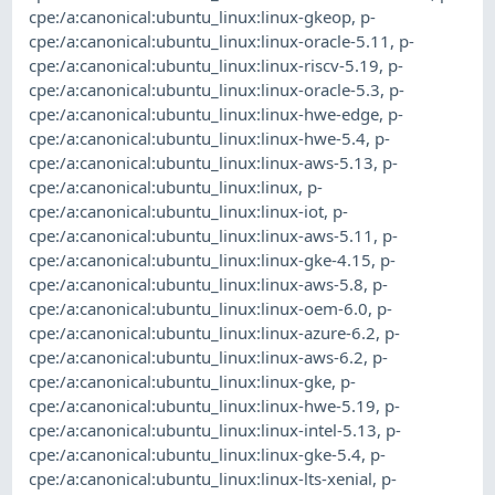
cpe:/a:canonical:ubuntu_linux:linux-gkeop
,
p-
cpe:/a:canonical:ubuntu_linux:linux-oracle-5.11
,
p-
cpe:/a:canonical:ubuntu_linux:linux-riscv-5.19
,
p-
cpe:/a:canonical:ubuntu_linux:linux-oracle-5.3
,
p-
cpe:/a:canonical:ubuntu_linux:linux-hwe-edge
,
p-
cpe:/a:canonical:ubuntu_linux:linux-hwe-5.4
,
p-
cpe:/a:canonical:ubuntu_linux:linux-aws-5.13
,
p-
cpe:/a:canonical:ubuntu_linux:linux
,
p-
cpe:/a:canonical:ubuntu_linux:linux-iot
,
p-
cpe:/a:canonical:ubuntu_linux:linux-aws-5.11
,
p-
cpe:/a:canonical:ubuntu_linux:linux-gke-4.15
,
p-
cpe:/a:canonical:ubuntu_linux:linux-aws-5.8
,
p-
cpe:/a:canonical:ubuntu_linux:linux-oem-6.0
,
p-
cpe:/a:canonical:ubuntu_linux:linux-azure-6.2
,
p-
cpe:/a:canonical:ubuntu_linux:linux-aws-6.2
,
p-
cpe:/a:canonical:ubuntu_linux:linux-gke
,
p-
cpe:/a:canonical:ubuntu_linux:linux-hwe-5.19
,
p-
cpe:/a:canonical:ubuntu_linux:linux-intel-5.13
,
p-
cpe:/a:canonical:ubuntu_linux:linux-gke-5.4
,
p-
cpe:/a:canonical:ubuntu_linux:linux-lts-xenial
,
p-