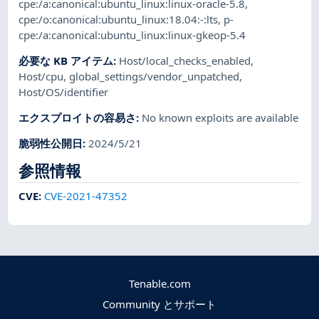
cpe:/a:canonical:ubuntu_linux:linux-oracle-5.8
,
cpe:/o:canonical:ubuntu_linux:18.04:-:lts
,
p-
cpe:/a:canonical:ubuntu_linux:linux-gkeop-5.4
必要な KB アイテム
:
Host/local_checks_enabled
,
Host/cpu
,
global_settings/vendor_unpatched
,
Host/OS/identifier
エクスプロイトの容易さ
:
No known exploits are available
脆弱性公開日
:
2024/5/21
参照情報
CVE
:
CVE-2021-47352
Tenable.com
Community とサポート