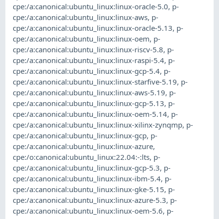
cpe:/a:canonical:ubuntu_linux:linux-oracle-5.0
,
p-
cpe:/a:canonical:ubuntu_linux:linux-aws
,
p-
cpe:/a:canonical:ubuntu_linux:linux-oracle-5.13
,
p-
cpe:/a:canonical:ubuntu_linux:linux-oem
,
p-
cpe:/a:canonical:ubuntu_linux:linux-riscv-5.8
,
p-
cpe:/a:canonical:ubuntu_linux:linux-raspi-5.4
,
p-
cpe:/a:canonical:ubuntu_linux:linux-gcp-5.4
,
p-
cpe:/a:canonical:ubuntu_linux:linux-starfive-5.19
,
p-
cpe:/a:canonical:ubuntu_linux:linux-aws-5.19
,
p-
cpe:/a:canonical:ubuntu_linux:linux-gcp-5.13
,
p-
cpe:/a:canonical:ubuntu_linux:linux-oem-5.14
,
p-
cpe:/a:canonical:ubuntu_linux:linux-xilinx-zynqmp
,
p-
cpe:/a:canonical:ubuntu_linux:linux-gcp
,
p-
cpe:/a:canonical:ubuntu_linux:linux-azure
,
cpe:/o:canonical:ubuntu_linux:22.04:-:lts
,
p-
cpe:/a:canonical:ubuntu_linux:linux-gcp-5.3
,
p-
cpe:/a:canonical:ubuntu_linux:linux-ibm-5.4
,
p-
cpe:/a:canonical:ubuntu_linux:linux-gke-5.15
,
p-
cpe:/a:canonical:ubuntu_linux:linux-azure-5.3
,
p-
cpe:/a:canonical:ubuntu_linux:linux-oem-5.6
,
p-