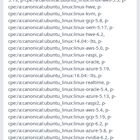
cpe:/a:canonical:ubuntu_linux:linux-hwe
,
p-
cpe:/a:canonical:ubuntu_linux:linux-kvm
,
p-
cpe:/a:canonical:ubuntu_linux:linux-gcp-5.8
,
p-
cpe:/a:canonical:ubuntu_linux:linux-oem-5.17
,
p-
cpe:/a:canonical:ubuntu_linux:linux-hwe-6.2
,
cpe:/o:canonical:ubuntu_linux:14.04:-:lts
,
p-
cpe:/a:canonical:ubuntu_linux:linux-aws-5.0
,
p-
cpe:/a:canonical:ubuntu_linux:linux-raspi
,
p-
cpe:/a:canonical:ubuntu_linux:linux-oracle
,
p-
cpe:/a:canonical:ubuntu_linux:linux-azure-5.19
,
cpe:/o:canonical:ubuntu_linux:16.04:-:lts
,
p-
cpe:/a:canonical:ubuntu_linux:linux-realtime
,
p-
cpe:/a:canonical:ubuntu_linux:linux-oracle-5.4
,
p-
cpe:/a:canonical:ubuntu_linux:linux-azure-5.13
,
p-
cpe:/a:canonical:ubuntu_linux:linux-raspi2
,
p-
cpe:/a:canonical:ubuntu_linux:linux-aws-5.4
,
p-
cpe:/a:canonical:ubuntu_linux:linux-gcp-5.19
,
p-
cpe:/a:canonical:ubuntu_linux:linux-gcp-6.2
,
p-
cpe:/a:canonical:ubuntu_linux:linux-azure-5.8
,
p-
cpe:/a:canonical:ubuntu_linux:linux-nvidia-6.2
,
p-