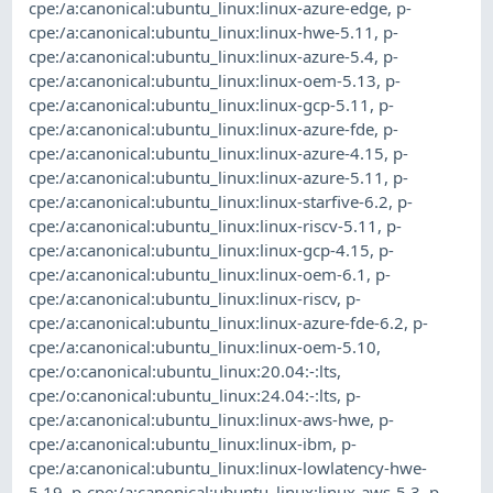
cpe:/a:canonical:ubuntu_linux:linux-azure-edge
,
p-
cpe:/a:canonical:ubuntu_linux:linux-hwe-5.11
,
p-
cpe:/a:canonical:ubuntu_linux:linux-azure-5.4
,
p-
cpe:/a:canonical:ubuntu_linux:linux-oem-5.13
,
p-
cpe:/a:canonical:ubuntu_linux:linux-gcp-5.11
,
p-
cpe:/a:canonical:ubuntu_linux:linux-azure-fde
,
p-
cpe:/a:canonical:ubuntu_linux:linux-azure-4.15
,
p-
cpe:/a:canonical:ubuntu_linux:linux-azure-5.11
,
p-
cpe:/a:canonical:ubuntu_linux:linux-starfive-6.2
,
p-
cpe:/a:canonical:ubuntu_linux:linux-riscv-5.11
,
p-
cpe:/a:canonical:ubuntu_linux:linux-gcp-4.15
,
p-
cpe:/a:canonical:ubuntu_linux:linux-oem-6.1
,
p-
cpe:/a:canonical:ubuntu_linux:linux-riscv
,
p-
cpe:/a:canonical:ubuntu_linux:linux-azure-fde-6.2
,
p-
cpe:/a:canonical:ubuntu_linux:linux-oem-5.10
,
cpe:/o:canonical:ubuntu_linux:20.04:-:lts
,
cpe:/o:canonical:ubuntu_linux:24.04:-:lts
,
p-
cpe:/a:canonical:ubuntu_linux:linux-aws-hwe
,
p-
cpe:/a:canonical:ubuntu_linux:linux-ibm
,
p-
cpe:/a:canonical:ubuntu_linux:linux-lowlatency-hwe-
5.19
,
p-cpe:/a:canonical:ubuntu_linux:linux-aws-5.3
,
p-