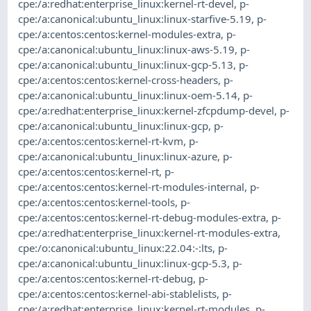
cpe:/a:redhat:enterprise_linux:kernel-rt-devel
,
p-
cpe:/a:canonical:ubuntu_linux:linux-starfive-5.19
,
p-
cpe:/a:centos:centos:kernel-modules-extra
,
p-
cpe:/a:canonical:ubuntu_linux:linux-aws-5.19
,
p-
cpe:/a:canonical:ubuntu_linux:linux-gcp-5.13
,
p-
cpe:/a:centos:centos:kernel-cross-headers
,
p-
cpe:/a:canonical:ubuntu_linux:linux-oem-5.14
,
p-
cpe:/a:redhat:enterprise_linux:kernel-zfcpdump-devel
,
p-
cpe:/a:canonical:ubuntu_linux:linux-gcp
,
p-
cpe:/a:centos:centos:kernel-rt-kvm
,
p-
cpe:/a:canonical:ubuntu_linux:linux-azure
,
p-
cpe:/a:centos:centos:kernel-rt
,
p-
cpe:/a:centos:centos:kernel-rt-modules-internal
,
p-
cpe:/a:centos:centos:kernel-tools
,
p-
cpe:/a:centos:centos:kernel-rt-debug-modules-extra
,
p-
cpe:/a:redhat:enterprise_linux:kernel-rt-modules-extra
,
cpe:/o:canonical:ubuntu_linux:22.04:-:lts
,
p-
cpe:/a:canonical:ubuntu_linux:linux-gcp-5.3
,
p-
cpe:/a:centos:centos:kernel-rt-debug
,
p-
cpe:/a:centos:centos:kernel-abi-stablelists
,
p-
cpe:/a:redhat:enterprise_linux:kernel-rt-modules
,
p-