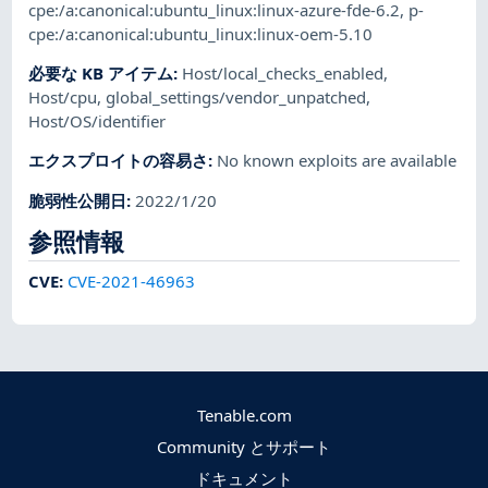
cpe:/a:canonical:ubuntu_linux:linux-azure-fde-6.2
,
p-
cpe:/a:canonical:ubuntu_linux:linux-oem-5.10
必要な KB アイテム
:
Host/local_checks_enabled
,
Host/cpu
,
global_settings/vendor_unpatched
,
Host/OS/identifier
エクスプロイトの容易さ
:
No known exploits are available
脆弱性公開日
:
2022/1/20
参照情報
CVE
:
CVE-2021-46963
Tenable.com
Community とサポート
ドキュメント