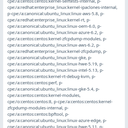
cpe:/a:centos:centos:kernel-selftests-internal
,
p-
cpe:/a:redhat:enterprise_linux:kernel-ipaclones-internal
,
p-cpe:/a:canonical:ubuntu_linux:linux-aws-5.8
,
p-
cpe:/a:redhat:enterprise_linux:kernel-rt
,
p-
cpe:/a:canonical:ubuntu_linux:linux-oem-6.0
,
p-
cpe:/a:canonical:ubuntu_linux:linux-azure-6.2
,
p-
cpe:/a:centos:centos:kernel-zfcpdump-modules
,
p-
cpe:/a:canonical:ubuntu_linux:linux-aws-6.2
,
p-
cpe:/a:redhat:enterprise_linux:kernel-zfcpdump
,
p-
cpe:/a:canonical:ubuntu_linux:linux-gke
,
p-
cpe:/a:canonical:ubuntu_linux:linux-hwe-5.19
,
p-
cpe:/a:canonical:ubuntu_linux:linux-intel-5.13
,
p-
cpe:/a:centos:centos:kernel-rt-debug-kvm
,
p-
cpe:/a:centos:centos:perf
,
p-
cpe:/a:canonical:ubuntu_linux:linux-gke-5.4
,
p-
cpe:/a:centos:centos:kernel-modules
,
cpe:/o:centos:centos:8
,
p-cpe:/a:centos:centos:kernel-
zfcpdump-modules-internal
,
p-
cpe:/a:centos:centos:bpftool
,
p-
cpe:/a:canonical:ubuntu_linux:linux-azure-edge
,
p-
cpe:/a:canonical:ubuntu_linux:linux-hwe-5.11
,
p-