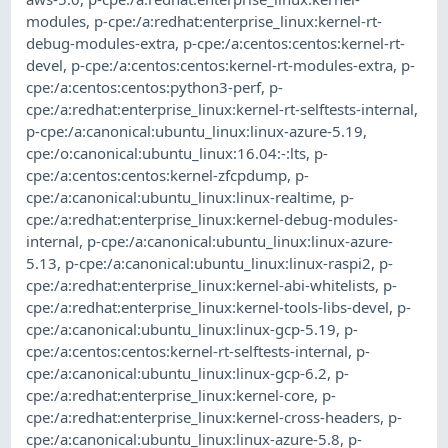
modules
,
p-cpe:/a:redhat:enterprise_linux:kernel-rt-
debug-modules-extra
,
p-cpe:/a:centos:centos:kernel-rt-
devel
,
p-cpe:/a:centos:centos:kernel-rt-modules-extra
,
p-
cpe:/a:centos:centos:python3-perf
,
p-
cpe:/a:redhat:enterprise_linux:kernel-rt-selftests-internal
,
p-cpe:/a:canonical:ubuntu_linux:linux-azure-5.19
,
cpe:/o:canonical:ubuntu_linux:16.04:-:lts
,
p-
cpe:/a:centos:centos:kernel-zfcpdump
,
p-
cpe:/a:canonical:ubuntu_linux:linux-realtime
,
p-
cpe:/a:redhat:enterprise_linux:kernel-debug-modules-
internal
,
p-cpe:/a:canonical:ubuntu_linux:linux-azure-
5.13
,
p-cpe:/a:canonical:ubuntu_linux:linux-raspi2
,
p-
cpe:/a:redhat:enterprise_linux:kernel-abi-whitelists
,
p-
cpe:/a:redhat:enterprise_linux:kernel-tools-libs-devel
,
p-
cpe:/a:canonical:ubuntu_linux:linux-gcp-5.19
,
p-
cpe:/a:centos:centos:kernel-rt-selftests-internal
,
p-
cpe:/a:canonical:ubuntu_linux:linux-gcp-6.2
,
p-
cpe:/a:redhat:enterprise_linux:kernel-core
,
p-
cpe:/a:redhat:enterprise_linux:kernel-cross-headers
,
p-
cpe:/a:canonical:ubuntu_linux:linux-azure-5.8
,
p-