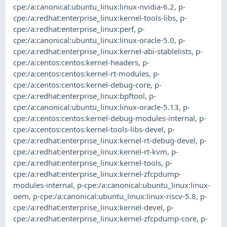
cpe:/a:canonical:ubuntu_linux:linux-nvidia-6.2
,
p-
cpe:/a:redhat:enterprise_linux:kernel-tools-libs
,
p-
cpe:/a:redhat:enterprise_linux:perf
,
p-
cpe:/a:canonical:ubuntu_linux:linux-oracle-5.0
,
p-
cpe:/a:redhat:enterprise_linux:kernel-abi-stablelists
,
p-
cpe:/a:centos:centos:kernel-headers
,
p-
cpe:/a:centos:centos:kernel-rt-modules
,
p-
cpe:/a:centos:centos:kernel-debug-core
,
p-
cpe:/a:redhat:enterprise_linux:bpftool
,
p-
cpe:/a:canonical:ubuntu_linux:linux-oracle-5.13
,
p-
cpe:/a:centos:centos:kernel-debug-modules-internal
,
p-
cpe:/a:centos:centos:kernel-tools-libs-devel
,
p-
cpe:/a:redhat:enterprise_linux:kernel-rt-debug-devel
,
p-
cpe:/a:redhat:enterprise_linux:kernel-rt-kvm
,
p-
cpe:/a:redhat:enterprise_linux:kernel-tools
,
p-
cpe:/a:redhat:enterprise_linux:kernel-zfcpdump-
modules-internal
,
p-cpe:/a:canonical:ubuntu_linux:linux-
oem
,
p-cpe:/a:canonical:ubuntu_linux:linux-riscv-5.8
,
p-
cpe:/a:redhat:enterprise_linux:kernel-devel
,
p-
cpe:/a:redhat:enterprise_linux:kernel-zfcpdump-core
,
p-