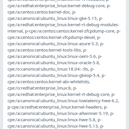
cpe:/a:redhat:enterprise_linux:kernel-debug-core
,
p-
cpe:/a:centos:centos:kernel-doc
,
p-
cpe:/a:canonical:ubuntu_linux:linux-gke-5.15
,
p-
cpe:/a:redhat:enterprise_linux:kernel-rt-debug-modules-
internal
,
p-cpe:/a:centos:centos:kernel-zfcpdump-core
,
p-
cpe:/a:centos:centos:kernel-zfcpdump-devel
,
p-
cpe:/a:canonical:ubuntu_linux:linux-azure-5.3
,
p-
cpe:/a:centos:centos:kernel-tools-libs
,
p-
cpe:/a:canonical:ubuntu_linux:linux-oem-5.6
,
p-
cpe:/a:canonical:ubuntu_linux:linux-oracle-5.8
,
cpe:/o:canonical:ubuntu_linux:18.04:-:lts
,
p-
cpe:/a:canonical:ubuntu_linux:linux-gkeop-5.4
,
p-
cpe:/a:centos:centos:kernel-abi-whitelists
,
cpe:/o:redhat:enterprise_linux:8
,
p-
cpe:/a:redhat:enterprise_linux:kernel-rt-debug-core
,
p-
cpe:/a:canonical:ubuntu_linux:linux-lowlatency-hwe-6.2
,
p-cpe:/a:redhat:enterprise_linux:kernel-headers
,
p-
cpe:/a:canonical:ubuntu_linux:linux-allwinner-5.19
,
p-
cpe:/a:canonical:ubuntu_linux:linux-hwe-5.8
,
p-
cpe:/a:canonical:ubuntu_linux:linux-hwe-5.13
,
p-