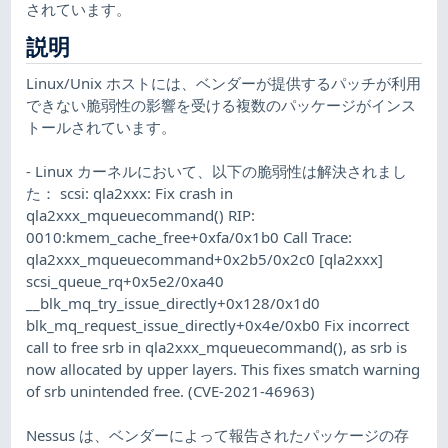
されています。
説明
Linux/Unix ホストには、ベンダーが提供するパッチが利用
できない脆弱性の影響を受ける複数のパッケージがインス
トールされています。
- Linux カーネルにおいて、以下の脆弱性は解決されまし
た： scsi: qla2xxx: Fix crash in
qla2xxx_mqueuecommand() RIP:
0010:kmem_cache_free+0xfa/0x1b0 Call Trace:
qla2xxx_mqueuecommand+0x2b5/0x2c0 [qla2xxx]
scsi_queue_rq+0x5e2/0xa40
__blk_mq_try_issue_directly+0x128/0x1d0
blk_mq_request_issue_directly+0x4e/0xb0 Fix incorrect
call to free srb in qla2xxx_mqueuecommand(), as srb is
now allocated by upper layers. This fixes smatch warning
of srb unintended free. (CVE-2021-46963)
Nessus は、ベンダーによって報告されたパッケージの存