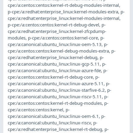
cpe:/a:centos:centos:kernel-rt-debug-modules-internal
,
p-cpe:/a:redhat:enterprise_linux:kernel-modules-extra
,
p-
cpe:/a:redhat:enterprise_linux:kernel-modules-internal
,
p-cpe:/a:centos:centos:kernel-rt-debug-devel
,
p-
cpe:/a:redhat:enterprise_linux:kernel-zfcpdump-
modules
,
p-cpe:/a:centos:centos:kernel-core
,
p-
cpe:/a:canonical:ubuntu_linux:linux-oem-5.13
,
p-
cpe:/a:centos:centos:kernel-debug-modules-extra
,
p-
cpe:/a:redhat:enterprise_linux:kernel-debug
,
p-
cpe:/a:canonical:ubuntu_linux:linux-gcp-5.11
,
p-
cpe:/a:canonical:ubuntu_linux:linux-azure-fde
,
p-
cpe:/a:centos:centos:kernel-rt-debug-core
,
p-
cpe:/a:canonical:ubuntu_linux:linux-azure-5.11
,
p-
cpe:/a:canonical:ubuntu_linux:linux-starfive-6.2
,
p-
cpe:/a:canonical:ubuntu_linux:linux-riscv-5.11
,
p-
cpe:/a:centos:centos:kernel-rt-debug-modules
,
p-
cpe:/a:centos:centos:kernel
,
p-
cpe:/a:canonical:ubuntu_linux:linux-oem-6.1
,
p-
cpe:/a:canonical:ubuntu_linux:linux-riscv
,
p-
cpe:/a:redhat:enterprise_linux:kernel-rt-debug
,
p-