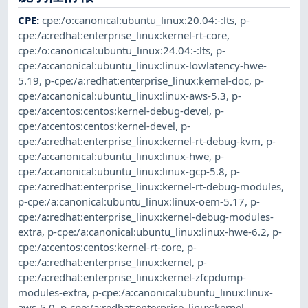
CPE
:
cpe:/o:canonical:ubuntu_linux:20.04:-:lts
,
p-
cpe:/a:redhat:enterprise_linux:kernel-rt-core
,
cpe:/o:canonical:ubuntu_linux:24.04:-:lts
,
p-
cpe:/a:canonical:ubuntu_linux:linux-lowlatency-hwe-
5.19
,
p-cpe:/a:redhat:enterprise_linux:kernel-doc
,
p-
cpe:/a:canonical:ubuntu_linux:linux-aws-5.3
,
p-
cpe:/a:centos:centos:kernel-debug-devel
,
p-
cpe:/a:centos:centos:kernel-devel
,
p-
cpe:/a:redhat:enterprise_linux:kernel-rt-debug-kvm
,
p-
cpe:/a:canonical:ubuntu_linux:linux-hwe
,
p-
cpe:/a:canonical:ubuntu_linux:linux-gcp-5.8
,
p-
cpe:/a:redhat:enterprise_linux:kernel-rt-debug-modules
,
p-cpe:/a:canonical:ubuntu_linux:linux-oem-5.17
,
p-
cpe:/a:redhat:enterprise_linux:kernel-debug-modules-
extra
,
p-cpe:/a:canonical:ubuntu_linux:linux-hwe-6.2
,
p-
cpe:/a:centos:centos:kernel-rt-core
,
p-
cpe:/a:redhat:enterprise_linux:kernel
,
p-
cpe:/a:redhat:enterprise_linux:kernel-zfcpdump-
modules-extra
,
p-cpe:/a:canonical:ubuntu_linux:linux-
aws-5.0
,
p-cpe:/a:redhat:enterprise_linux:kernel-