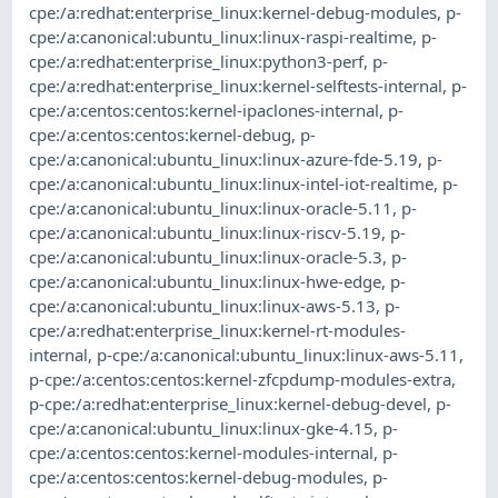
cpe:/a:redhat:enterprise_linux:kernel-debug-modules
,
p-
cpe:/a:canonical:ubuntu_linux:linux-raspi-realtime
,
p-
cpe:/a:redhat:enterprise_linux:python3-perf
,
p-
cpe:/a:redhat:enterprise_linux:kernel-selftests-internal
,
p-
cpe:/a:centos:centos:kernel-ipaclones-internal
,
p-
cpe:/a:centos:centos:kernel-debug
,
p-
cpe:/a:canonical:ubuntu_linux:linux-azure-fde-5.19
,
p-
cpe:/a:canonical:ubuntu_linux:linux-intel-iot-realtime
,
p-
cpe:/a:canonical:ubuntu_linux:linux-oracle-5.11
,
p-
cpe:/a:canonical:ubuntu_linux:linux-riscv-5.19
,
p-
cpe:/a:canonical:ubuntu_linux:linux-oracle-5.3
,
p-
cpe:/a:canonical:ubuntu_linux:linux-hwe-edge
,
p-
cpe:/a:canonical:ubuntu_linux:linux-aws-5.13
,
p-
cpe:/a:redhat:enterprise_linux:kernel-rt-modules-
internal
,
p-cpe:/a:canonical:ubuntu_linux:linux-aws-5.11
,
p-cpe:/a:centos:centos:kernel-zfcpdump-modules-extra
,
p-cpe:/a:redhat:enterprise_linux:kernel-debug-devel
,
p-
cpe:/a:canonical:ubuntu_linux:linux-gke-4.15
,
p-
cpe:/a:centos:centos:kernel-modules-internal
,
p-
cpe:/a:centos:centos:kernel-debug-modules
,
p-