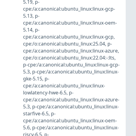
5.19
,
p-
cpe:/a:canonical:ubuntu_linux:linux-gcp-
5.13
,
p-
cpe:/a:canonical:ubuntu_linux:linux-oem-
5.14
,
p-
cpe:/a:canonical:ubuntu_linux:linux-gcp
,
cpe:/o:canonical:ubuntu_linux:25.04
,
p-
cpe:/a:canonical:ubuntu_linux:linux-azure
,
cpe:/o:canonical:ubuntu_linux:22.04:-:lts
,
p-cpe:/a:canonical:ubuntu_linux:linux-gcp-
5.3
,
p-cpe:/a:canonical:ubuntu_linux:linux-
gke-5.15
,
p-
cpe:/a:canonical:ubuntu_linux:linux-
lowlatency-hwe-6.5
,
p-
cpe:/a:canonical:ubuntu_linux:linux-azure-
5.3
,
p-cpe:/a:canonical:ubuntu_linux:linux-
starfive-6.5
,
p-
cpe:/a:canonical:ubuntu_linux:linux-oem-
5.6
,
p-cpe:/a:canonical:ubuntu_linux:linux-
riscv-6.5
,
p-