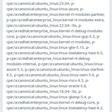
cpe:/o:canonical:ubuntu_linux:25.04
,
p-
cpe:/a:canonical:ubuntu_linux:linux-azure
,
p-
cpe:/a:redhat:enterprise_linux:kernel-rt-modules-partner
,
p-cpe:/a:redhat:enterprise_linux:kernel-rt-modules-extra
,
cpe:/o:canonical:ubuntu_linux:22.04:-:lts
,
p-
cpe:/a:redhat:enterprise_linux:kernel-rt-debug-modules-
core
,
p-cpe:/a:canonical:ubuntu_linux:linux-gcp-5.3
,
p-
cpe:/a:redhat:enterprise_linux:kernel-rt-modules
,
p-
cpe:/a:canonical:ubuntu_linux:linux-gke-5.15
,
p-
cpe:/a:canonical:ubuntu_linux:linux-lowlatency-hwe-6.5
,
p-cpe:/a:redhat:enterprise_linux:kernel-rt-debug-
modules-internal
,
p-cpe:/a:canonical:ubuntu_linux:linux-
azure-5.3
,
p-cpe:/a:canonical:ubuntu_linux:linux-starfive-
6.5
,
p-cpe:/a:canonical:ubuntu_linux:linux-oem-5.6
,
p-
cpe:/a:canonical:ubuntu_linux:linux-riscv-6.5
,
p-
cpe:/a:canonical:ubuntu_linux:linux-oracle-5.8
,
cpe:/o:canonical:ubuntu_linux:18.04:-:lts
,
p-
cpe:/a:canonical:ubuntu_linux:linux-gkeop-5.4
,
p-
cpe:/a:redhat:enterprise_linux:kernel-rt-debug-core
,
p-
cpe:/a:canonical:ubuntu_linux:linux-lowlatency-hwe-6.2
,