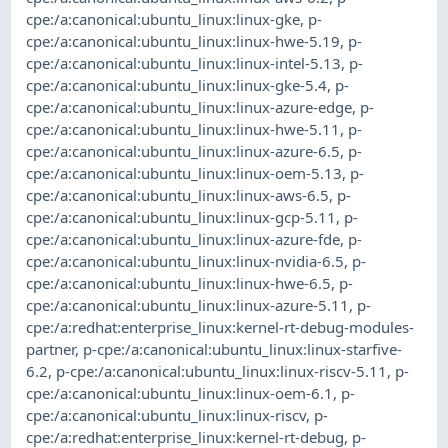
cpe:/a:canonical:ubuntu_linux:linux-gke
,
p-
cpe:/a:canonical:ubuntu_linux:linux-hwe-5.19
,
p-
cpe:/a:canonical:ubuntu_linux:linux-intel-5.13
,
p-
cpe:/a:canonical:ubuntu_linux:linux-gke-5.4
,
p-
cpe:/a:canonical:ubuntu_linux:linux-azure-edge
,
p-
cpe:/a:canonical:ubuntu_linux:linux-hwe-5.11
,
p-
cpe:/a:canonical:ubuntu_linux:linux-azure-6.5
,
p-
cpe:/a:canonical:ubuntu_linux:linux-oem-5.13
,
p-
cpe:/a:canonical:ubuntu_linux:linux-aws-6.5
,
p-
cpe:/a:canonical:ubuntu_linux:linux-gcp-5.11
,
p-
cpe:/a:canonical:ubuntu_linux:linux-azure-fde
,
p-
cpe:/a:canonical:ubuntu_linux:linux-nvidia-6.5
,
p-
cpe:/a:canonical:ubuntu_linux:linux-hwe-6.5
,
p-
cpe:/a:canonical:ubuntu_linux:linux-azure-5.11
,
p-
cpe:/a:redhat:enterprise_linux:kernel-rt-debug-modules-
partner
,
p-cpe:/a:canonical:ubuntu_linux:linux-starfive-
6.2
,
p-cpe:/a:canonical:ubuntu_linux:linux-riscv-5.11
,
p-
cpe:/a:canonical:ubuntu_linux:linux-oem-6.1
,
p-
cpe:/a:canonical:ubuntu_linux:linux-riscv
,
p-
cpe:/a:redhat:enterprise_linux:kernel-rt-debug
,
p-