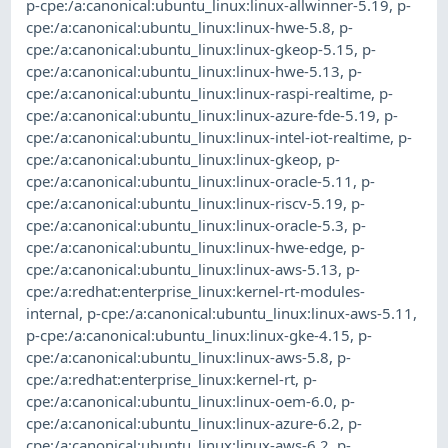
p-cpe:/a:canonical:ubuntu_linux:linux-allwinner-5.19
,
p-
cpe:/a:canonical:ubuntu_linux:linux-hwe-5.8
,
p-
cpe:/a:canonical:ubuntu_linux:linux-gkeop-5.15
,
p-
cpe:/a:canonical:ubuntu_linux:linux-hwe-5.13
,
p-
cpe:/a:canonical:ubuntu_linux:linux-raspi-realtime
,
p-
cpe:/a:canonical:ubuntu_linux:linux-azure-fde-5.19
,
p-
cpe:/a:canonical:ubuntu_linux:linux-intel-iot-realtime
,
p-
cpe:/a:canonical:ubuntu_linux:linux-gkeop
,
p-
cpe:/a:canonical:ubuntu_linux:linux-oracle-5.11
,
p-
cpe:/a:canonical:ubuntu_linux:linux-riscv-5.19
,
p-
cpe:/a:canonical:ubuntu_linux:linux-oracle-5.3
,
p-
cpe:/a:canonical:ubuntu_linux:linux-hwe-edge
,
p-
cpe:/a:canonical:ubuntu_linux:linux-aws-5.13
,
p-
cpe:/a:redhat:enterprise_linux:kernel-rt-modules-
internal
,
p-cpe:/a:canonical:ubuntu_linux:linux-aws-5.11
,
p-cpe:/a:canonical:ubuntu_linux:linux-gke-4.15
,
p-
cpe:/a:canonical:ubuntu_linux:linux-aws-5.8
,
p-
cpe:/a:redhat:enterprise_linux:kernel-rt
,
p-
cpe:/a:canonical:ubuntu_linux:linux-oem-6.0
,
p-
cpe:/a:canonical:ubuntu_linux:linux-azure-6.2
,
p-
cpe:/a:canonical:ubuntu_linux:linux-aws-6.2
,
p-