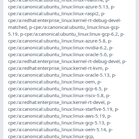
cpe:/a:canonical:ubuntu_linux:linux-azure-5.13
,
p-
cpe:/a:canonical:ubuntu_linux:linux-raspi2
,
p-
cpe:/a:redhat:enterprise_linux:kernel-rt-debug-devel-
matched
,
p-cpe:/a:canonical:ubuntu_linux:linux-gcp-
5.19
,
p-cpe:/a:canonical:ubuntu_linux:linux-gcp-6.2
,
p-
cpe:/a:canonical:ubuntu_linux:linux-azure-5.8
,
p-
cpe:/a:canonical:ubuntu_linux:linux-nvidia-6.2
,
p-
cpe:/a:canonical:ubuntu_linux:linux-oracle-5.0
,
p-
cpe:/a:redhat:enterprise_linux:kernel-rt-debug-devel
,
p-
cpe:/a:redhat:enterprise_linux:kernel-rt-kvm
,
p-
cpe:/a:canonical:ubuntu_linux:linux-oracle-5.13
,
p-
cpe:/a:canonical:ubuntu_linux:linux-oem
,
p-
cpe:/a:canonical:ubuntu_linux:linux-gcp-6.5
,
p-
cpe:/a:canonical:ubuntu_linux:linux-riscv-5.8
,
p-
cpe:/a:redhat:enterprise_linux:kernel-rt-devel
,
p-
cpe:/a:canonical:ubuntu_linux:linux-starfive-5.19
,
p-
cpe:/a:canonical:ubuntu_linux:linux-aws-5.19
,
p-
cpe:/a:canonical:ubuntu_linux:linux-gcp-5.13
,
p-
cpe:/a:canonical:ubuntu_linux:linux-oem-5.14
,
p-
cpe:/a:canonical:ubuntu_linux:linux-gcp
,