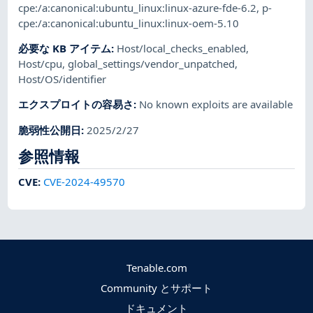
cpe:/a:canonical:ubuntu_linux:linux-azure-fde-6.2
,
p-
cpe:/a:canonical:ubuntu_linux:linux-oem-5.10
必要な KB アイテム
:
Host/local_checks_enabled
,
Host/cpu
,
global_settings/vendor_unpatched
,
Host/OS/identifier
エクスプロイトの容易さ
:
No known exploits are available
脆弱性公開日
:
2025/2/27
参照情報
CVE
:
CVE-2024-49570
Tenable.com
Community とサポート
ドキュメント