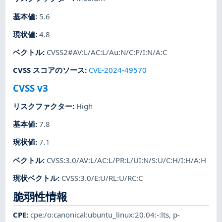
基本値
:
5.6
現状値
:
4.8
ベクトル
:
CVSS2#AV:L/AC:L/Au:N/C:P/I:N/A:C
CVSS スコアのソース
:
CVE-2024-49570
CVSS v3
リスクファクター
:
High
基本値
:
7.8
現状値
:
7.1
ベクトル
:
CVSS:3.0/AV:L/AC:L/PR:L/UI:N/S:U/C:H/I:H/A:H
現状ベクトル
:
CVSS:3.0/E:U/RL:U/RC:C
脆弱性情報
CPE
:
cpe:/o:canonical:ubuntu_linux:20.04:-:lts
,
p-