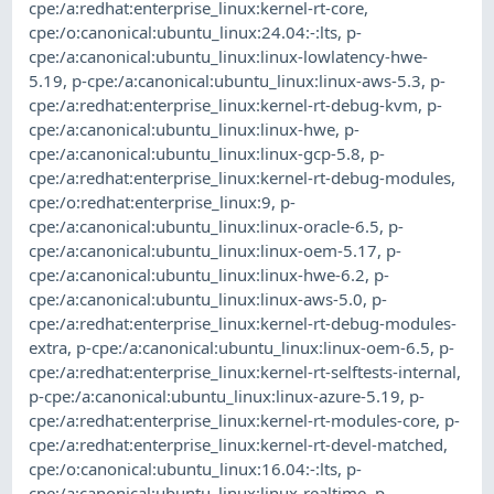
cpe:/a:redhat:enterprise_linux:kernel-rt-core
,
cpe:/o:canonical:ubuntu_linux:24.04:-:lts
,
p-
cpe:/a:canonical:ubuntu_linux:linux-lowlatency-hwe-
5.19
,
p-cpe:/a:canonical:ubuntu_linux:linux-aws-5.3
,
p-
cpe:/a:redhat:enterprise_linux:kernel-rt-debug-kvm
,
p-
cpe:/a:canonical:ubuntu_linux:linux-hwe
,
p-
cpe:/a:canonical:ubuntu_linux:linux-gcp-5.8
,
p-
cpe:/a:redhat:enterprise_linux:kernel-rt-debug-modules
,
cpe:/o:redhat:enterprise_linux:9
,
p-
cpe:/a:canonical:ubuntu_linux:linux-oracle-6.5
,
p-
cpe:/a:canonical:ubuntu_linux:linux-oem-5.17
,
p-
cpe:/a:canonical:ubuntu_linux:linux-hwe-6.2
,
p-
cpe:/a:canonical:ubuntu_linux:linux-aws-5.0
,
p-
cpe:/a:redhat:enterprise_linux:kernel-rt-debug-modules-
extra
,
p-cpe:/a:canonical:ubuntu_linux:linux-oem-6.5
,
p-
cpe:/a:redhat:enterprise_linux:kernel-rt-selftests-internal
,
p-cpe:/a:canonical:ubuntu_linux:linux-azure-5.19
,
p-
cpe:/a:redhat:enterprise_linux:kernel-rt-modules-core
,
p-
cpe:/a:redhat:enterprise_linux:kernel-rt-devel-matched
,
cpe:/o:canonical:ubuntu_linux:16.04:-:lts
,
p-
cpe:/a:canonical:ubuntu_linux:linux-realtime
,
p-