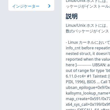
Linux/Unix ホ
ッケージがインストール
インジケーター
説明
Linux/Unix ホ
数のパッケージがインス
- Linux カーネルにおいて
info_cnt before repeatin
nested struct, it doesn'
reported when the value 
here ]------------ UBSAN:
out of range for type 'bt
6.11.0-rc4+ #1 Tainte
PIIX, 1996), BIOS ... C
ubsan_epilogue+0x9/0x
kallsyms_lookup_name+0
map_create+0x591/0x770
x64_sys_call+0x199/0x9