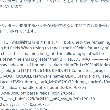
ストには、ベンダーにより修正されていないことを示す脆弱性を持つ複
されています。
ストには、ベンダーが提供するパッチが利用できない脆弱性の影響を受
トールされています。
、以下の脆弱性は解決されました： bpf: Check the remainin
g btf fields When trying to repeat the btf fields for array of
t check the remaining info_cnt. The following splat will be
of ret * nelems is greater than BTF_FIELDS_MAX: ------------[ 
 array-index-out-of-bounds in ../kernel/bpf/btf.c:3951:49 index
f_field_info [11]' CPU: 6 UID: 0 PID: 411 Comm: test_progs ....
d: [O]=OOT_MODULE Hardware name: QEMU Standard PC (i440
all Trace: <TASK> dump_stack_lvl+0x57/0x70 dump_stack+0x10
40 __ubsan_handle_out_of_bounds+0x6f/0x80 ?
x48/0xb0 btf_parse_fields+0x992/0xce0
 __sys_bpf+0x229/0x2410 __x64_sys_bpf+0x1f/0x30
f0 do_syscall_64+0x3b/0xc0