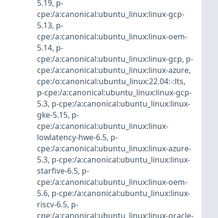
5.19
,
p-
cpe:/a:canonical:ubuntu_linux:linux-gcp-
5.13
,
p-
cpe:/a:canonical:ubuntu_linux:linux-oem-
5.14
,
p-
cpe:/a:canonical:ubuntu_linux:linux-gcp
,
p-
cpe:/a:canonical:ubuntu_linux:linux-azure
,
cpe:/o:canonical:ubuntu_linux:22.04:-:lts
,
p-cpe:/a:canonical:ubuntu_linux:linux-gcp-
5.3
,
p-cpe:/a:canonical:ubuntu_linux:linux-
gke-5.15
,
p-
cpe:/a:canonical:ubuntu_linux:linux-
lowlatency-hwe-6.5
,
p-
cpe:/a:canonical:ubuntu_linux:linux-azure-
5.3
,
p-cpe:/a:canonical:ubuntu_linux:linux-
starfive-6.5
,
p-
cpe:/a:canonical:ubuntu_linux:linux-oem-
5.6
,
p-cpe:/a:canonical:ubuntu_linux:linux-
riscv-6.5
,
p-
cpe:/a:canonical:ubuntu_linux:linux-oracle-