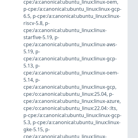
cpe:/a:canonical:ubuntu_linux:linux-oem
,
p-cpe:/a:canonical:ubuntu_linux:linux-gcp-
6.5
,
p-cpe:/a:canonical:ubuntu_linux:linux-
riscv-5.8
,
p-
cpe:/a:canonical:ubuntu_linux:linux-
starfive-5.19
,
p-
cpe:/a:canonical:ubuntu_linux:linux-aws-
5.19
,
p-
cpe:/a:canonical:ubuntu_linux:linux-gcp-
5.13
,
p-
cpe:/a:canonical:ubuntu_linux:linux-oem-
5.14
,
p-
cpe:/a:canonical:ubuntu_linux:linux-gcp
,
cpe:/o:canonical:ubuntu_linux:25.04
,
p-
cpe:/a:canonical:ubuntu_linux:linux-azure
,
cpe:/o:canonical:ubuntu_linux:22.04:-:lts
,
p-cpe:/a:canonical:ubuntu_linux:linux-gcp-
5.3
,
p-cpe:/a:canonical:ubuntu_linux:linux-
gke-5.15
,
p-
cpe:/a:canonical:ubuntu_linux:linux-