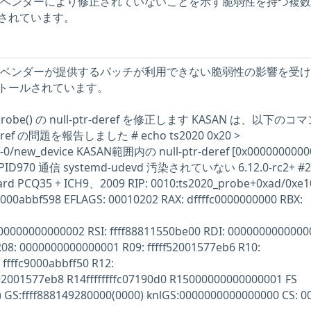
ストには、ベンダーにより修正されていないことを示す脆弱性を持つ複
されています。
ストには、ベンダーが提供するパッチが利用できない脆弱性の影響を受
トールされています。
_probe() の null-ptr-deref を修正します KASAN は、以下の
ref の問題を報告しました # echo ts2020 0x20 >
i2c-0/new_device KASAN範囲内の null-ptr-deref [0x0000000000
0 PID970 通信 systemd-udevd 汚染されていない 6.12.0-rc2+ #
PCQ35 + ICH9、2009 RIP: 0010:ts2020_probe+0xad/0xe1
c9000abbf598 EFLAGS: 00010202 RAX: dffffc0000000000 RBX:
0000000000000002 RSI: ffff88811550be00 RDI: 0000000000000
R08: 0000000000000001 R09: fffff52001577eb6 R10:
ffffc9000abbff50 R12:
ff92001577eb8 R14ffffffffc07190d0 R15000000000000001 FS
 GS:ffff888149280000(0000) knlGS:0000000000000000 CS: 0