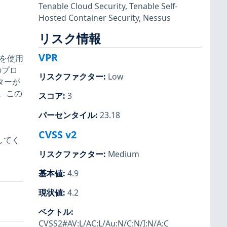
Tenable Cloud Security
,
Tenable Self-
Hosted Container Security
,
Nessus
リスク情報
VPR
fsを使用
のプロ
リスクファクター
:
Low
ターが
、この
スコア
:
3
パーセンタイル
:
23.18
CVSS v2
してく
リスクファクター
:
Medium
基本値
:
4.9
現状値
:
4.2
ベクトル
:
CVSS2#AV:L/AC:L/Au:N/C:N/I:N/A:C