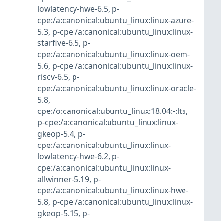
lowlatency-hwe-6.5
,
p-
cpe:/a:canonical:ubuntu_linux:linux-azure-
5.3
,
p-cpe:/a:canonical:ubuntu_linux:linux-
starfive-6.5
,
p-
cpe:/a:canonical:ubuntu_linux:linux-oem-
5.6
,
p-cpe:/a:canonical:ubuntu_linux:linux-
riscv-6.5
,
p-
cpe:/a:canonical:ubuntu_linux:linux-oracle-
5.8
,
cpe:/o:canonical:ubuntu_linux:18.04:-:lts
,
p-cpe:/a:canonical:ubuntu_linux:linux-
gkeop-5.4
,
p-
cpe:/a:canonical:ubuntu_linux:linux-
lowlatency-hwe-6.2
,
p-
cpe:/a:canonical:ubuntu_linux:linux-
allwinner-5.19
,
p-
cpe:/a:canonical:ubuntu_linux:linux-hwe-
5.8
,
p-cpe:/a:canonical:ubuntu_linux:linux-
gkeop-5.15
,
p-