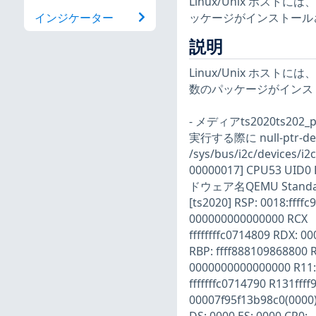
Linux/Unix ホ
ッケージがインストール
インジケーター
説明
Linux/Unix ホ
数のパッケージがインス
- メディアts2020ts202
実行する際に null-ptr-de
/sys/bus/i2c/devices/
00000017] CPU53 UID
ドウェア名QEMU Standard 
[ts2020] RSP: 0018:ffff
000000000000000 RCX
ffffffffc0714809 RDX: 
RBP: ffff888109868800 
0000000000000000 R11: 
fffffffc0714790 R131ff
00007f95f13b98c0(0000)