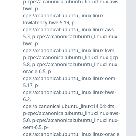
p-cpe:/a:canonical:ubuntu_linux:linux-aws-
hwe
,
p-
cpe:/a:canonical:ubuntu_linux:linux-
lowlatency-hwe-5.19
,
p-
cpe:/a:canonical:ubuntu_linux:linux-aws-
5.3
,
p-cpe:/a:canonical:ubuntu_linux:linux-
hwe
,
p-
cpe:/a:canonical:ubuntu_linux:linux-kvm
,
p-cpe:/a:canonical:ubuntu_linux:linux-gcp-
5.8
,
p-cpe:/a:canonical:ubuntu_linux:linux-
oracle-6.5
,
p-
cpe:/a:canonical:ubuntu_linux:linux-oem-
5.17
,
p-
cpe:/a:canonical:ubuntu_linux:linux-hwe-
6.2
,
cpe:/o:canonical:ubuntu_linux:14.04:-:lts
,
p-cpe:/a:canonical:ubuntu_linux:linux-aws-
5.0
,
p-cpe:/a:canonical:ubuntu_linux:linux-
oem-6.5
,
p-
cpe:/a:canonical:ubuntu_linux:linux-oracle
,