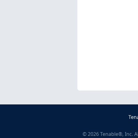
Ten
©
2026
Tenable®, Inc. A