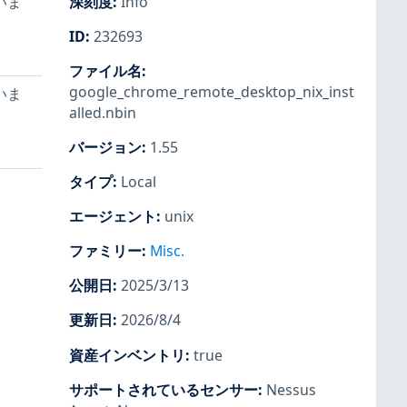
いま
深刻度
:
Info
ID
:
232693
ファイル名
:
google_chrome_remote_desktop_nix_inst
いま
alled.nbin
バージョン
:
1.55
タイプ
:
Local
エージェント
:
unix
ファミリー
:
Misc.
公開日
:
2025/3/13
更新日
:
2026/8/4
資産インベントリ
:
true
サポートされているセンサー
:
Nessus