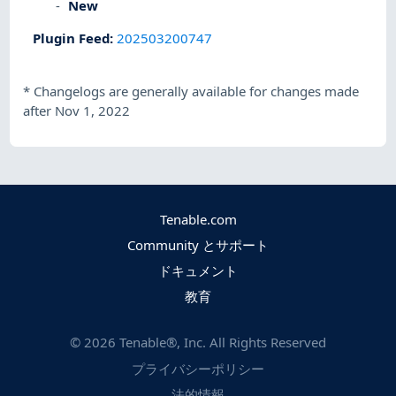
New
Plugin Feed
:
202503200747
*
Changelogs are generally available for changes made
after Nov 1, 2022
Tenable.com
Community とサポート
ドキュメント
教育
©
2026
Tenable®, Inc. All Rights Reserved
プライバシーポリシー
法的情報