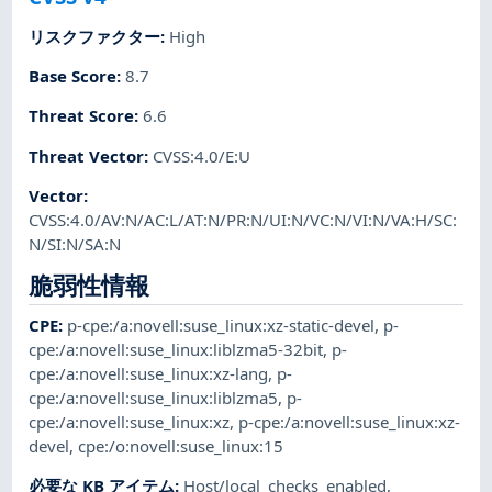
リスクファクター
:
High
Base Score
:
8.7
Threat Score
:
6.6
Threat Vector
:
CVSS:4.0/E:U
Vector
:
CVSS:4.0/AV:N/AC:L/AT:N/PR:N/UI:N/VC:N/VI:N/VA:H/SC:
N/SI:N/SA:N
脆弱性情報
CPE
:
p-cpe:/a:novell:suse_linux:xz-static-devel
,
p-
cpe:/a:novell:suse_linux:liblzma5-32bit
,
p-
cpe:/a:novell:suse_linux:xz-lang
,
p-
cpe:/a:novell:suse_linux:liblzma5
,
p-
cpe:/a:novell:suse_linux:xz
,
p-cpe:/a:novell:suse_linux:xz-
devel
,
cpe:/o:novell:suse_linux:15
必要な KB アイテム
:
Host/local_checks_enabled
,