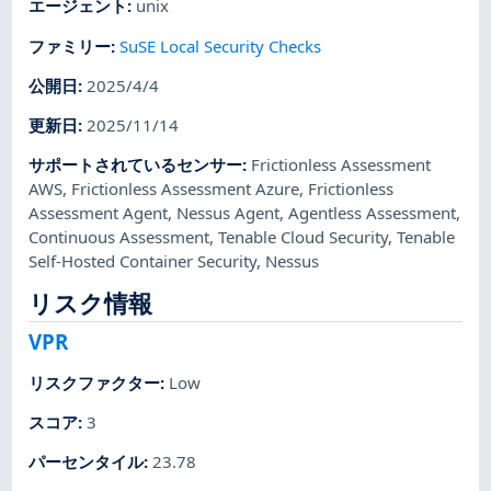
エージェント
:
unix
ファミリー
:
SuSE Local Security Checks
公開日
:
2025/4/4
更新日
:
2025/11/14
サポートされているセンサー
:
Frictionless Assessment
AWS
,
Frictionless Assessment Azure
,
Frictionless
Assessment Agent
,
Nessus Agent
,
Agentless Assessment
,
Continuous Assessment
,
Tenable Cloud Security
,
Tenable
Self-Hosted Container Security
,
Nessus
リスク情報
VPR
リスクファクター
:
Low
スコア
:
3
パーセンタイル
:
23.78