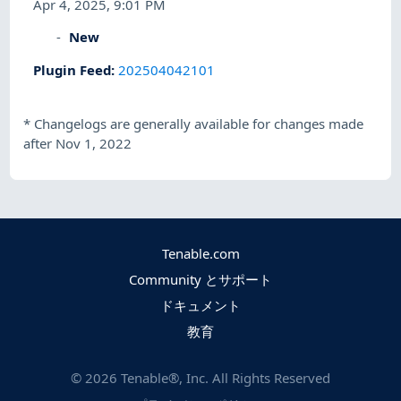
Apr 4, 2025, 9:01 PM
New
Plugin Feed
:
202504042101
*
Changelogs are generally available for changes made
after Nov 1, 2022
Tenable.com
Community とサポート
ドキュメント
教育
©
2026
Tenable®, Inc. All Rights Reserved