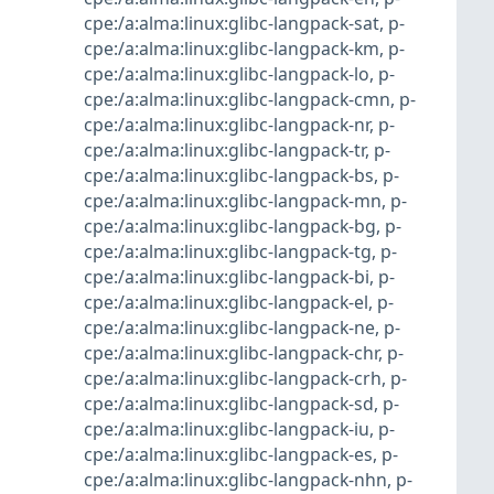
cpe:/a:alma:linux:glibc-langpack-sat
,
p-
cpe:/a:alma:linux:glibc-langpack-km
,
p-
cpe:/a:alma:linux:glibc-langpack-lo
,
p-
cpe:/a:alma:linux:glibc-langpack-cmn
,
p-
cpe:/a:alma:linux:glibc-langpack-nr
,
p-
cpe:/a:alma:linux:glibc-langpack-tr
,
p-
cpe:/a:alma:linux:glibc-langpack-bs
,
p-
cpe:/a:alma:linux:glibc-langpack-mn
,
p-
cpe:/a:alma:linux:glibc-langpack-bg
,
p-
cpe:/a:alma:linux:glibc-langpack-tg
,
p-
cpe:/a:alma:linux:glibc-langpack-bi
,
p-
cpe:/a:alma:linux:glibc-langpack-el
,
p-
cpe:/a:alma:linux:glibc-langpack-ne
,
p-
cpe:/a:alma:linux:glibc-langpack-chr
,
p-
cpe:/a:alma:linux:glibc-langpack-crh
,
p-
cpe:/a:alma:linux:glibc-langpack-sd
,
p-
cpe:/a:alma:linux:glibc-langpack-iu
,
p-
cpe:/a:alma:linux:glibc-langpack-es
,
p-
cpe:/a:alma:linux:glibc-langpack-nhn
,
p-