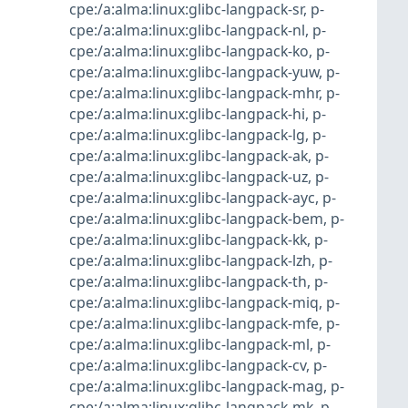
cpe:/a:alma:linux:glibc-langpack-sr
,
p-
cpe:/a:alma:linux:glibc-langpack-nl
,
p-
cpe:/a:alma:linux:glibc-langpack-ko
,
p-
cpe:/a:alma:linux:glibc-langpack-yuw
,
p-
cpe:/a:alma:linux:glibc-langpack-mhr
,
p-
cpe:/a:alma:linux:glibc-langpack-hi
,
p-
cpe:/a:alma:linux:glibc-langpack-lg
,
p-
cpe:/a:alma:linux:glibc-langpack-ak
,
p-
cpe:/a:alma:linux:glibc-langpack-uz
,
p-
cpe:/a:alma:linux:glibc-langpack-ayc
,
p-
cpe:/a:alma:linux:glibc-langpack-bem
,
p-
cpe:/a:alma:linux:glibc-langpack-kk
,
p-
cpe:/a:alma:linux:glibc-langpack-lzh
,
p-
cpe:/a:alma:linux:glibc-langpack-th
,
p-
cpe:/a:alma:linux:glibc-langpack-miq
,
p-
cpe:/a:alma:linux:glibc-langpack-mfe
,
p-
cpe:/a:alma:linux:glibc-langpack-ml
,
p-
cpe:/a:alma:linux:glibc-langpack-cv
,
p-
cpe:/a:alma:linux:glibc-langpack-mag
,
p-
cpe:/a:alma:linux:glibc-langpack-mk
,
p-