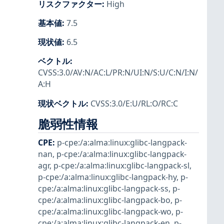
リスクファクター
:
High
基本値
:
7.5
現状値
:
6.5
ベクトル
:
CVSS:3.0/AV:N/AC:L/PR:N/UI:N/S:U/C:N/I:N/
A:H
現状ベクトル
:
CVSS:3.0/E:U/RL:O/RC:C
脆弱性情報
CPE
:
p-cpe:/a:alma:linux:glibc-langpack-
nan
,
p-cpe:/a:alma:linux:glibc-langpack-
agr
,
p-cpe:/a:alma:linux:glibc-langpack-sl
,
p-cpe:/a:alma:linux:glibc-langpack-hy
,
p-
cpe:/a:alma:linux:glibc-langpack-ss
,
p-
cpe:/a:alma:linux:glibc-langpack-bo
,
p-
cpe:/a:alma:linux:glibc-langpack-wo
,
p-
cpe:/a:alma:linux:glibc-langpack-en
,
p-