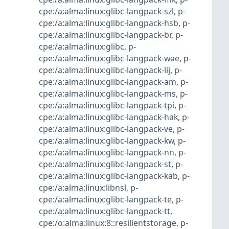
cpe:/a:alma:linux:glibc-langpack-szl
,
p-
cpe:/a:alma:linux:glibc-langpack-hsb
,
p-
cpe:/a:alma:linux:glibc-langpack-br
,
p-
cpe:/a:alma:linux:glibc
,
p-
cpe:/a:alma:linux:glibc-langpack-wae
,
p-
cpe:/a:alma:linux:glibc-langpack-lij
,
p-
cpe:/a:alma:linux:glibc-langpack-am
,
p-
cpe:/a:alma:linux:glibc-langpack-ms
,
p-
cpe:/a:alma:linux:glibc-langpack-tpi
,
p-
cpe:/a:alma:linux:glibc-langpack-hak
,
p-
cpe:/a:alma:linux:glibc-langpack-ve
,
p-
cpe:/a:alma:linux:glibc-langpack-kw
,
p-
cpe:/a:alma:linux:glibc-langpack-nn
,
p-
cpe:/a:alma:linux:glibc-langpack-st
,
p-
cpe:/a:alma:linux:glibc-langpack-kab
,
p-
cpe:/a:alma:linux:libnsl
,
p-
cpe:/a:alma:linux:glibc-langpack-te
,
p-
cpe:/a:alma:linux:glibc-langpack-tt
,
cpe:/o:alma:linux:8::resilientstorage
,
p-