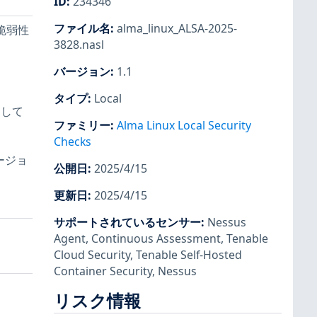
ID
:
234346
ファイル名
:
alma_linux_ALSA-2025-
る脆弱性
3828.nasl
バージョン
:
1.1
タイプ
:
Local
出して
ファミリー
:
Alma Linux Local Security
Checks
ージョ
公開日
:
2025/4/15
更新日
:
2025/4/15
サポートされているセンサー
:
Nessus
Agent
,
Continuous Assessment
,
Tenable
Cloud Security
,
Tenable Self-Hosted
Container Security
,
Nessus
リスク情報