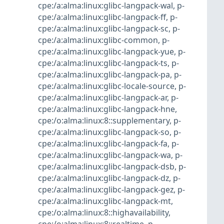
cpe:/a:alma:linux:glibc-langpack-wal
,
p-
cpe:/a:alma:linux:glibc-langpack-ff
,
p-
cpe:/a:alma:linux:glibc-langpack-sc
,
p-
cpe:/a:alma:linux:glibc-common
,
p-
cpe:/a:alma:linux:glibc-langpack-yue
,
p-
cpe:/a:alma:linux:glibc-langpack-ts
,
p-
cpe:/a:alma:linux:glibc-langpack-pa
,
p-
cpe:/a:alma:linux:glibc-locale-source
,
p-
cpe:/a:alma:linux:glibc-langpack-ar
,
p-
cpe:/a:alma:linux:glibc-langpack-hne
,
cpe:/o:alma:linux:8::supplementary
,
p-
cpe:/a:alma:linux:glibc-langpack-so
,
p-
cpe:/a:alma:linux:glibc-langpack-fa
,
p-
cpe:/a:alma:linux:glibc-langpack-wa
,
p-
cpe:/a:alma:linux:glibc-langpack-dsb
,
p-
cpe:/a:alma:linux:glibc-langpack-dz
,
p-
cpe:/a:alma:linux:glibc-langpack-gez
,
p-
cpe:/a:alma:linux:glibc-langpack-mt
,
cpe:/o:alma:linux:8::highavailability
,
cpe:/o:alma:linux:8::realtime
,
p-