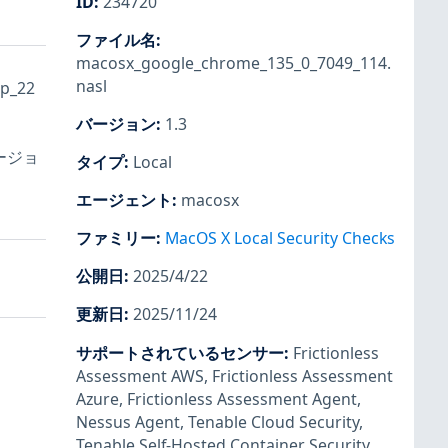
ID
:
234720
ファイル名
:
macosx_google_chrome_135_0_7049_114.
nasl
p_22
バージョン
:
1.3
ージョ
タイプ
:
Local
エージェント
:
macosx
ファミリー
:
MacOS X Local Security Checks
公開日
:
2025/4/22
更新日
:
2025/11/24
サポートされているセンサー
:
Frictionless
Assessment AWS
,
Frictionless Assessment
Azure
,
Frictionless Assessment Agent
,
Nessus Agent
,
Tenable Cloud Security
,
Tenable Self-Hosted Container Security
,