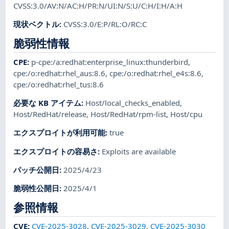
CVSS:3.0/AV:N/AC:H/PR:N/UI:N/S:U/C:H/I:H/A:H
現状ベクトル
:
CVSS:3.0/E:P/RL:O/RC:C
脆弱性情報
CPE
:
p-cpe:/a:redhat:enterprise_linux:thunderbird
,
cpe:/o:redhat:rhel_aus:8.6
,
cpe:/o:redhat:rhel_e4s:8.6
,
cpe:/o:redhat:rhel_tus:8.6
必要な KB アイテム
:
Host/local_checks_enabled
,
Host/RedHat/release
,
Host/RedHat/rpm-list
,
Host/cpu
エクスプロイトが利用可能
:
true
エクスプロイトの容易さ
:
Exploits are available
パッチ公開日
:
2025/4/23
脆弱性公開日
:
2025/4/1
参照情報
CVE
:
CVE-2025-3028
,
CVE-2025-3029
,
CVE-2025-3030