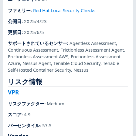
ファミリー
:
Red Hat Local Security Checks
公開日
:
2025/4/23
更新日
:
2025/6/5
サポートされているセンサー
:
Agentless Assessment
,
Continuous Assessment
,
Frictionless Assessment Agent
,
Frictionless Assessment AWS
,
Frictionless Assessment
Azure
,
Nessus Agent
,
Tenable Cloud Security
,
Tenable
Self-Hosted Container Security
,
Nessus
リスク情報
VPR
リスクファクター
:
Medium
スコア
:
4.9
パーセンタイル
:
57.5