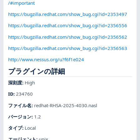
/#important
https://bugzilla.redhat.com/show_bug.cgi?id=2353497
https://bugzilla.redhat.com/show_bug.cgi?id=2356556
https://bugzilla.redhat.com/show_bug.cgi?id=2356562
https://bugzilla.redhat.com/show_bug.cgi?id=2356563
http://www.nessus.org/u?f6f1e024
プラグインの詳細
深刻度
:
High
ID
:
234760
ファイル名
:
redhat-RHSA-2025-4030.nasl
バージョン
:
1.2
タイプ
:
Local
エージェント
:
unix